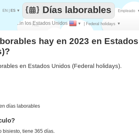
Días laborables
EN
|
ES
▼
Empleado
..in los Estados Unidos
▼
| Federal holidays
▼
Haz
aborables hay en 2023 en Estado
que
s)?
orables en Estados Unidos (Federal holidays).
n días laborables
culo?
bisiesto, tiene 365 días.