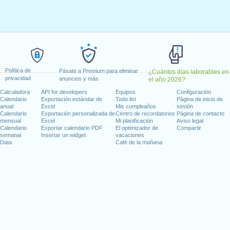
 lunes, enero 2, 2023
, enero 16, 2023
 febrero 20, 2023
, 2023
dence Day
: lunes, junio 19, 2023
io 4, 2023
4, 2023
Política de
Pásate a Premium para eliminar
¿Cuántos días laborables en
 9, 2023
privacidad
anuncios y más
el año 2026?
iernes, noviembre 10, 2023
Calculadora
API for developers
Equipos
Configuración
mbre 23, 2023
Calendario
Exportación estándar de
Todo list
Página de inicio de
anual
Excel
Mis cumpleaños
sesión
25, 2023
Calendario
Exportación personalizada de
Centro de recordatorios
Página de contacto
mensual
Excel
Mi planificación
Aviso legal
Calendario
Exportar calendario PDF
El optimizador de
Compartir
 en fin de semana
semanal
Insertar un widget
vacaciones
Data
Café de la mañana
o 1, 2023
re 11, 2023
días laborables para 2023
n 2022 in Estados Unidos (Federal holidays)?