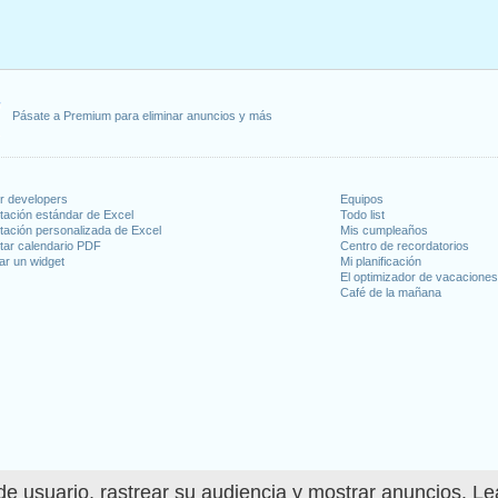
 lunes, enero 2, 2023
, enero 16, 2023
 febrero 20, 2023
, 2023
dence Day
: lunes, junio 19, 2023
Pásate a Premium para eliminar anuncios y más
io 4, 2023
4, 2023
 9, 2023
iernes, noviembre 10, 2023
or developers
Equipos
mbre 23, 2023
tación estándar de Excel
Todo list
tación personalizada de Excel
Mis cumpleaños
25, 2023
tar calendario PDF
Centro de recordatorios
ar un widget
Mi planificación
El optimizador de vacacione
 en fin de semana
Café de la mañana
o 1, 2023
re 11, 2023
días laborables para 2023
n 2022 in Estados Unidos (Federal holidays)?
e usuario, rastrear su audiencia y mostrar anuncios. L