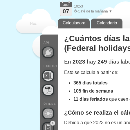
ago
10:53
07
☕
Café de la mañana ▼
Calculadora
Calendario
Haz
¿Cuántos días l
que
API
(Federal holiday
En
2023
hay
249
días lab
EXPORT
Esto se calcula a partir de:
365 días totales
105 fin de semana
11 días feriados
que caen e
ÚTILES
¿Cómo se realiza el cál
Debido a que 2023 no es un año 
0