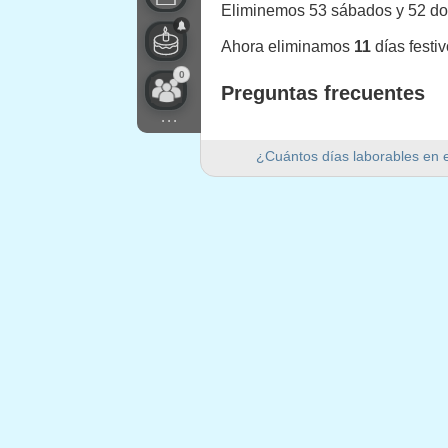
Eliminemos 53 sábados y 52 d
Ahora eliminamos
11
días festi
0
Preguntas frecuentes
...
¿Cuántos días laborables ha
¿Cuántos días laborables en 
Hay 249 días laborables en 202
¿Cuántos días de fin de se
Hay 105 días de fin de semana 
¿Es 2023 un año bisiesto?
No. 2023 no es un año bisiesto y
¿Cuántos días festivos caen
11 días festivos caen en días l
Días festivos que caen 