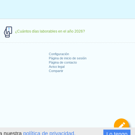
¿Cuántos días laborables en el año 2026?
Configuración
Página de inicio de sesión
Página de contacto
Aviso legal
Compartir
s
De
ea nuestra
política de privacidad.
Lo tengo