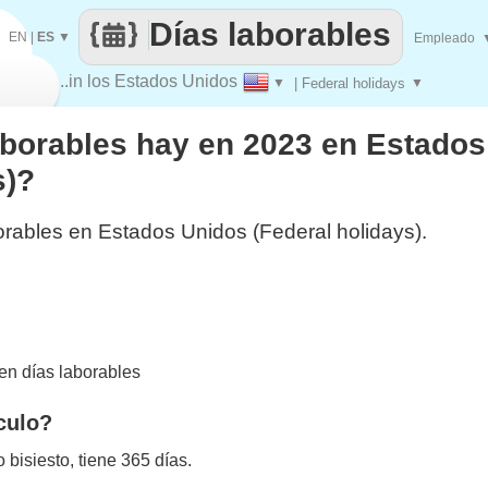
Días laborables
EN
|
ES
▼
Empleado
..in los Estados Unidos
▼
| Federal holidays
▼
aborables hay en 2023 en Estado
s)?
orables en Estados Unidos (Federal holidays).
n días laborables
culo?
bisiesto, tiene 365 días.