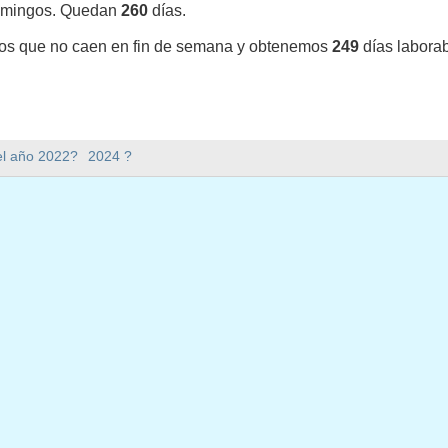
omingos. Quedan
260
días.
vos que no caen en fin de semana y obtenemos
249
días labora
y en 2023 en Estados Unidos (Federal holidays)?
el año 2022?
2024 ?
3 en Estados Unidos (Federal holidays).
mana hay en 2023?
en 2023.
 tiene 365 días.
 en días laborables en 2023?
aborables en 2023.
en días laborables en 2023