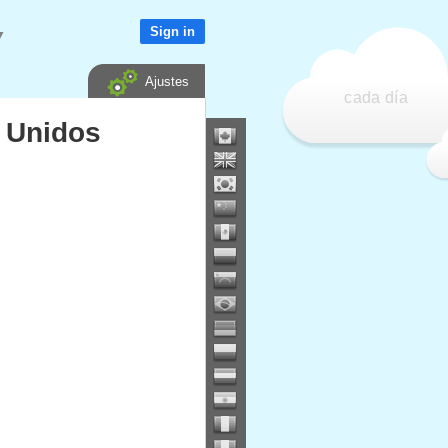
Sign in
▼
Ajustes
cada día
s Unidos