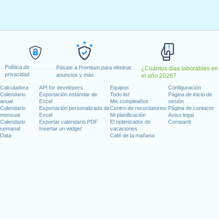
 lunes, enero 2, 2023
, enero 16, 2023
 febrero 20, 2023
, 2023
dence Day
: lunes, junio 19, 2023
io 4, 2023
4, 2023
Política de
Pásate a Premium para eliminar
¿Cuántos días laborables en
 9, 2023
privacidad
anuncios y más
el año 2026?
iernes, noviembre 10, 2023
Calculadora
API for developers
Equipos
Configuración
mbre 23, 2023
Calendario
Exportación estándar de
Todo list
Página de inicio de
anual
Excel
Mis cumpleaños
sesión
25, 2023
Calendario
Exportación personalizada de
Centro de recordatorios
Página de contacto
mensual
Excel
Mi planificación
Aviso legal
Calendario
Exportar calendario PDF
El optimizador de
Compartir
 en fin de semana
semanal
Insertar un widget
vacaciones
Data
Café de la mañana
o 1, 2023
re 11, 2023
días laborables para 2023
n 2022 in Estados Unidos (Federal holidays)?