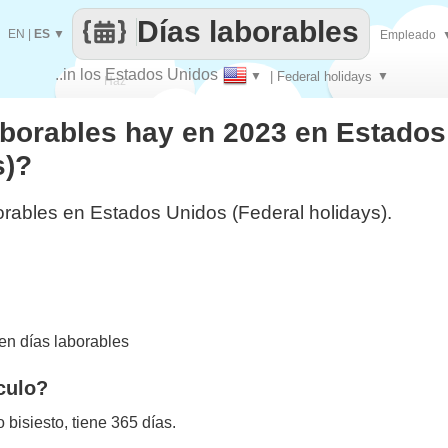
Días laborables
EN
|
ES
▼
Empleado
..in los Estados Unidos
▼
| Federal holidays
▼
Haz
aborables hay en 2023 en Estado
que
s)?
orables en Estados Unidos (Federal holidays).
n días laborables
culo?
bisiesto, tiene 365 días.