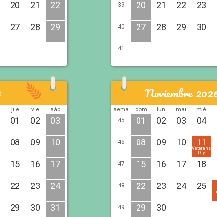
20
21
22
20
21
22
23
39
27
28
29
27
28
29
30
40
41
6
Noviembre 202
é
jue
vie
sáb
sema
dom
lun
mar
mié
01
02
03
01
02
03
04
45
08
09
10
08
09
10
11
46
Veterans
Day
15
16
17
15
16
17
18
47
22
23
24
22
23
24
25
48
Th
29
30
31
29
30
49