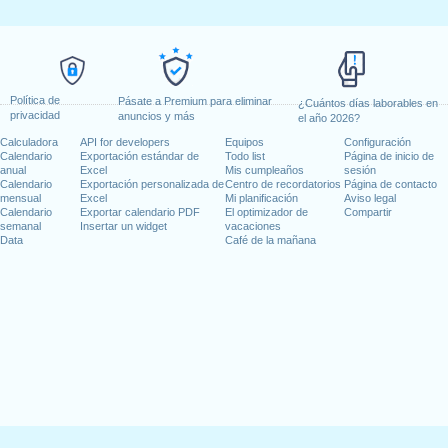
Política de
Pásate a Premium para eliminar
¿Cuántos días laborables en
privacidad
anuncios y más
el año 2026?
Calculadora
API for developers
Equipos
Configuración
Calendario
Exportación estándar de
Todo list
Página de inicio de
anual
Excel
Mis cumpleaños
sesión
Calendario
Exportación personalizada de
Centro de recordatorios
Página de contacto
mensual
Excel
Mi planificación
Aviso legal
Calendario
Exportar calendario PDF
El optimizador de
Compartir
semanal
Insertar un widget
vacaciones
Data
Café de la mañana