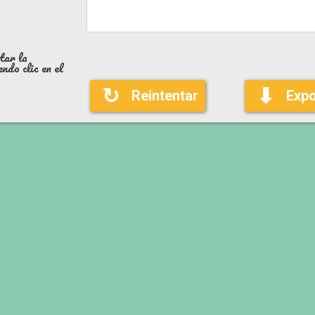
tar la
ndo clic en el
↻
⬇
Reintentar
Expo