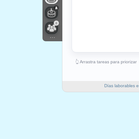
0
...
👆 Arrastra tareas para priorizar
Días laborables e