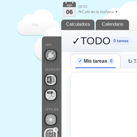
ago
18:53
06
☕
Café de la mañana ▼
Calculadora
Calendario
Haz
TODO
✓
0
tareas
que
API
✓
Mis tareas
↻
0
T
EXPORT
ÚTILES
0