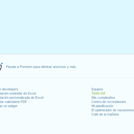
Pásate a Premium para eliminar anuncios y más
or developers
Equipos
Todo list
tación estándar de Excel
tación personalizada de Excel
Mis cumpleaños
tar calendario PDF
Centro de recordatorios
ar un widget
Mi planificación
El optimizador de vacacione
Café de la mañana