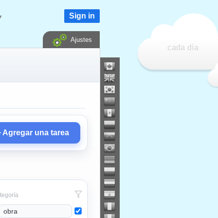
Sign in
▼
Ajustes
cada día
+ Agregar una tarea
egoría