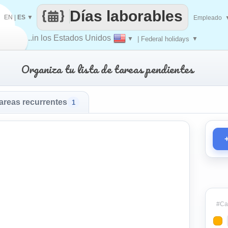
Días laborables
EN
|
ES
▼
Empleado
..in los Estados Unidos
▼
| Federal holidays
▼
Organiza tu lista de tareas pendientes
areas recurrentes
1
#Cat