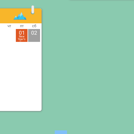
чт
пт
сб
01
02
New
Year's
Day