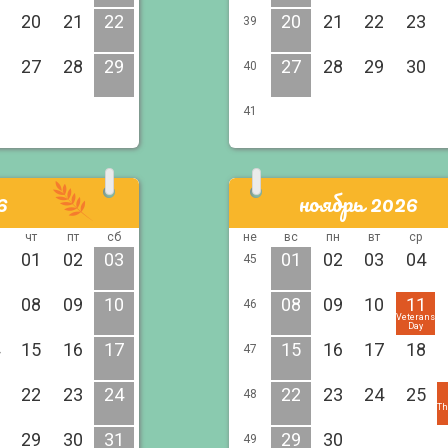
20
21
22
20
21
22
23
39
27
28
29
27
28
29
30
40
41
6
ноябрь 2026
чт
пт
сб
не
вс
пн
вт
ср
01
02
03
01
02
03
04
45
08
09
10
08
09
10
11
46
Veterans
Day
15
16
17
15
16
17
18
47
22
23
24
22
23
24
25
48
Th
29
30
31
29
30
49