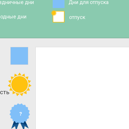
здничные дни
Дни для отпуска
одные дни
отпуск
сть
?