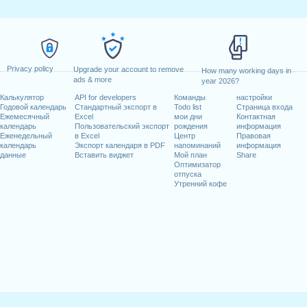
Privacy policy
Upgrade your account to remove
How many working days in
ads & more
year 2026?
Калькулятор
API for developers
Команды
настройки
Годовой календарь
Стандартный экспорт в
Todo list
Страница входа
Ежемесячный
Excel
мои дни
Контактная
календарь
Пользовательский экспорт
рождения
информация
Еженедельный
в Excel
Центр
Правовая
календарь
Экспорт календаря в PDF
напоминаний
информация
данные
Вставить виджет
Мой план
Share
Оптимизатор
отпуска
Утренний кофе