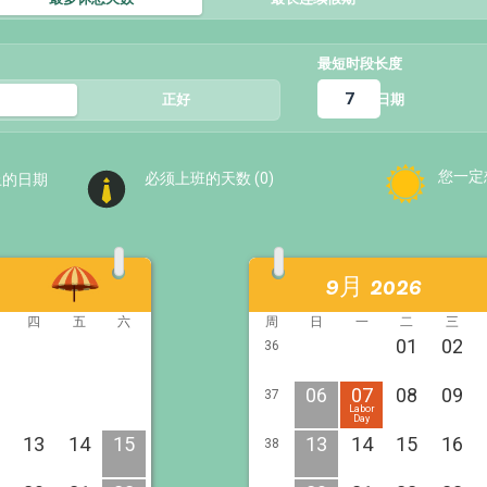
最短时段长度
日期
正好
5
您一定
必须上班的天数 (
0
)
上的日期
9月 2026
四
五
六
周
日
一
二
三
01
02
36
06
07
08
09
37
Labor
Day
13
14
15
13
14
15
16
38