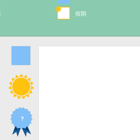
末
假期
?