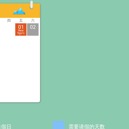
四
五
六
01
02
New
Year's
Day
共假日
需要请假的天数