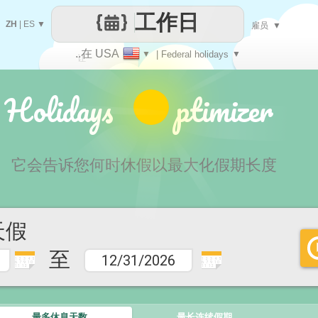
工作日
ZH
|
ES
▼
雇员
▼
..在 USA
▼
| Federal holidays
▼
让
 Holidays ptimizer
每一天
它会告诉您何时休假以最大化假期长度
天假
至
1 2 3 4 5
1 2 3 4 5
6 7 9 10
6 7 9 10
11 12
11 12
最多休息天数
最长连续假期