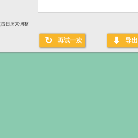
点击日历来调整
↻
⬇
再试一次
导出