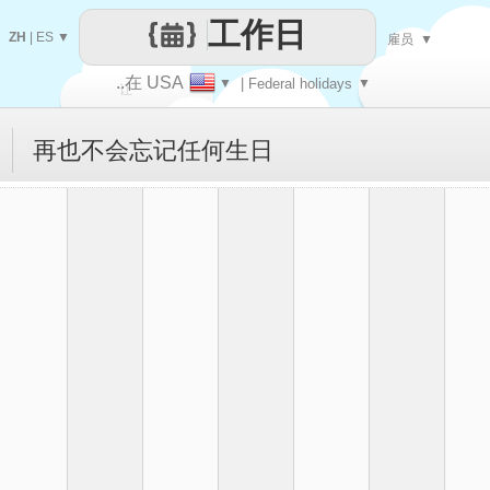
工作日
ZH
|
ES
▼
雇员
▼
..在 USA
▼
| Federal holidays
▼
让
再也不会忘记任何生日
每一天