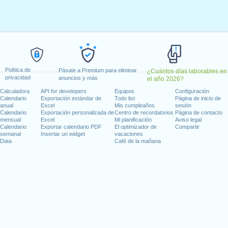
 lunes, enero 2, 2023
, enero 16, 2023
 febrero 20, 2023
, 2023
dence Day
: lunes, junio 19, 2023
io 4, 2023
4, 2023
Política de
Pásate a Premium para eliminar
¿Cuántos días laborables en
 9, 2023
privacidad
anuncios y más
el año 2026?
iernes, noviembre 10, 2023
Calculadora
API for developers
Equipos
Configuración
mbre 23, 2023
Calendario
Exportación estándar de
Todo list
Página de inicio de
anual
Excel
Mis cumpleaños
sesión
25, 2023
Calendario
Exportación personalizada de
Centro de recordatorios
Página de contacto
mensual
Excel
Mi planificación
Aviso legal
Calendario
Exportar calendario PDF
El optimizador de
Compartir
 en fin de semana
semanal
Insertar un widget
vacaciones
Data
Café de la mañana
o 1, 2023
re 11, 2023
días laborables para 2023
n 2022 in Estados Unidos (Federal holidays)?