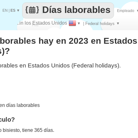
Días laborables
EN
|
ES
▼
Empleado
..in los Estados Unidos
▼
| Federal holidays
▼
Haz
aborables hay en 2023 en Estado
que
s)?
orables en Estados Unidos (Federal holidays).
n días laborables
culo?
bisiesto, tiene 365 días.