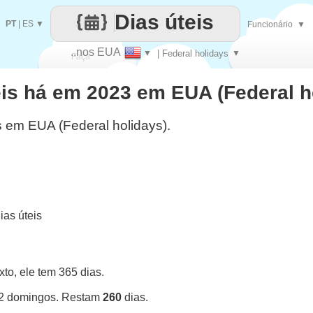
Dias úteis
PT
|
ES
▼
Funcionário
▼
..nos EUA
▼
| Federal holidays
▼
Faça
eis há em 2023 em EUA (Federal h
cada
s em EUA (Federal holidays).
as úteis
o, ele tem 365 dias.
52 domingos. Restam
260
dias.