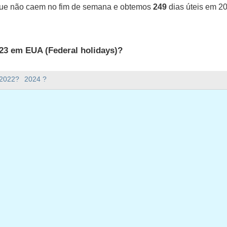
que não caem no fim de semana e obtemos
249
dias úteis em 2
23 em EUA (Federal holidays)?
UA (Federal holidays).
 2022?
2024 ?
ana há em 2023?
em 2023.
o e tem 365 dias.
ias úteis em 2023?
 em 2023.
ias úteis em 2023
 segunda-feira, janeiro 2, 2023
da-feira, janeiro 16, 2023