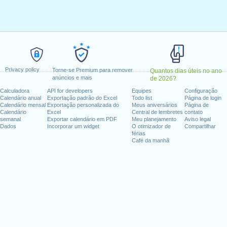
a-feira, fevereiro 20, 2023
maio 29, 2023
dence Day
: segunda-feira, junho 19, 2023
, julho 4, 2023
embro 4, 2023
 outubro 9, 2023
Privacy policy
exta-feira, novembro 10, 2023
Torne-se Premium para remover
Quantos dias úteis no ano
anúncios e mais
de 2026?
novembro 23, 2023
Calculadora
API for developers
Equipes
Configuração
zembro 25, 2023
Calendário anual
Exportação padrão do Excel
Todo list
Página de login
Calendário mensal
Exportação personalizada do
Meus aniversários
Página de
Calendário
Excel
Central de lembretes
contato
fim de semana
semanal
Exportar calendário em PDF
Meu planejamento
Aviso legal
Dados
Incorporar um widget
O otimizador de
Compartilhar
ro 1, 2023
férias
Café da manhã
ro 11, 2023
dias úteis para 2023
n 2022 in EUA (Federal holidays)?
n 2024 in EUA (Federal holidays)?