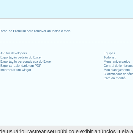
a-feira, fevereiro 20, 2023
maio 29, 2023
dence Day
: segunda-feira, junho 19, 2023
, julho 4, 2023
embro 4, 2023
Torne-se Premium para remover anúncios e mais
 outubro 9, 2023
exta-feira, novembro 10, 2023
novembro 23, 2023
API for developers
Equipes
zembro 25, 2023
Exportação padrão do Excel
Todo list
Exportação personalizada do Excel
Meus aniversários
Exportar calendário em PDF
Central de lembrete
fim de semana
Incorporar um widget
Meu planejamento
O otimizador de féri
ro 1, 2023
Café da manhã
ro 11, 2023
dias úteis para 2023
n 2022 in EUA (Federal holidays)?
n 2024 in EUA (Federal holidays)?
 usuário, rastrear seu público e exibir anúncios. Leia