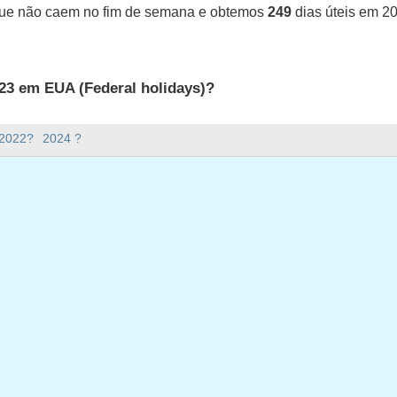
que não caem no fim de semana e obtemos
249
dias úteis em 2
23 em EUA (Federal holidays)?
UA (Federal holidays).
 2022?
2024 ?
ana há em 2023?
em 2023.
o e tem 365 dias.
ias úteis em 2023?
 em 2023.
ias úteis em 2023
 segunda-feira, janeiro 2, 2023
da-feira, janeiro 16, 2023