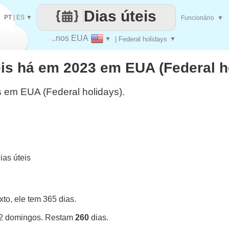
Dias úteis
PT
|
ES
▼
Funcionário
▼
..nos EUA
▼
| Federal holidays
▼
eis há em 2023 em EUA (Federal h
s em EUA (Federal holidays).
as úteis
o, ele tem 365 dias.
52 domingos. Restam
260
dias.