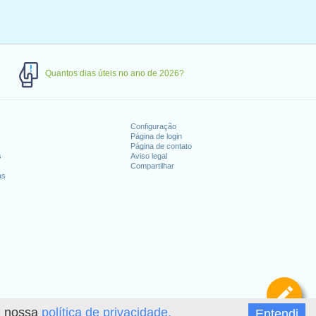
Quantos dias úteis no ano de 2026?
Configuração
Página de login
Página de contato
s
Aviso legal
Compartilhar
as
De
 a nossa
política de privacidade.
Entendi