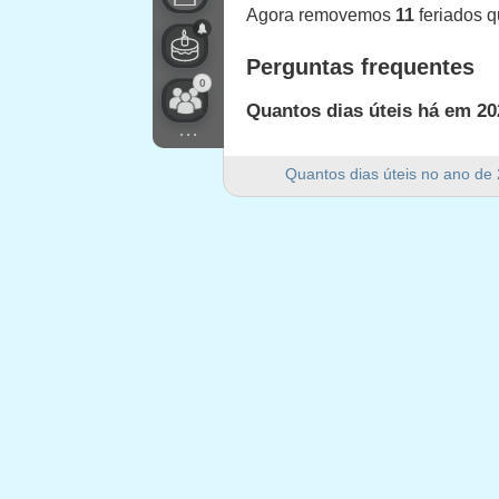
Agora removemos
11
feriados 
Perguntas frequentes
0
Quantos dias úteis há em 20
...
Há 249 dias úteis em 2023 em E
Quantos dias úteis no ano de
Quantos dias de fim de sem
Há 105 dias de fim de semana 
2023 é um ano bissexto?
Não. 2023 não é um ano bissext
Quantos feriados caem em d
11 feriados caem em dias úteis
Feriados que caem em d
1.
New Year's Day (observance)
:
2.
Martin Luther King Day
: segun