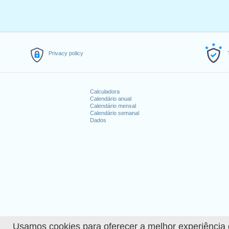
3.
Washington's Birthday
: segund
4.
Memorial Day
: segunda-feira, 
5.
Juneteenth National Indepen
6.
Independence Day
: terça-feira
7.
Labor Day
: segunda-feira, set
Privacy policy
8.
Columbus Day
: segunda-feira,
9.
Veterans Day (observance)
: s
10.
Thanksgiving
: quinta-feira, 
Calculadora
11.
Christmas
: segunda-feira, de
Calendário anual
Calendário mensal
Calendário semanal
Feriados que caem no 
Dados
1. New Year's Day : domingo, janei
2. Veterans Day : sábado, novemb
Explorar mais
Calendário detalhado de 
How many working days i
How many working days i
Usamos cookies para oferecer a melhor experiência de