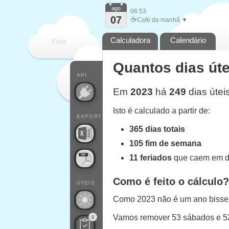
ago
06:53
07
☕
Café da manhã ▼
Calculadora
Calendário
Faça
Quantos dias út
cada
API
Em
2023
há
249
dias útei
Isto é calculado a partir de:
EXPORT
365 dias totais
105 fim de semana
11 feriados
que caem em di
Como é feito o cálculo?
ÚTEIS
Como 2023 não é um ano bissext
Vamos remover 53 sábados e 
0