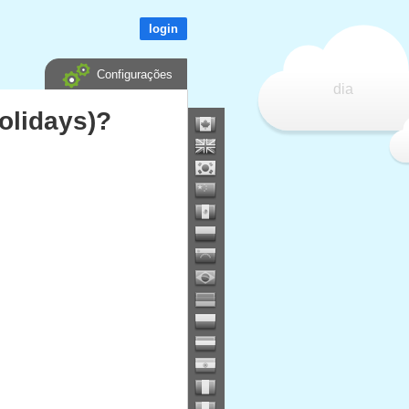
login
Configurações
dia
olidays)?