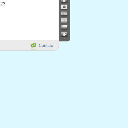
023.
...
Contato