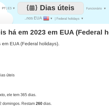
Dias úteis
PT
|
ES
▼
Funcionário
▼
..nos EUA
▼
| Federal holidays
▼
eis há em 2023 em EUA (Federal h
s em EUA (Federal holidays).
as úteis
o, ele tem 365 dias.
52 domingos. Restam
260
dias.