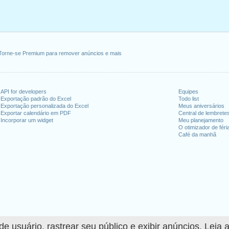
a-feira, fevereiro 20, 2023
maio 29, 2023
dence Day
: segunda-feira, junho 19, 2023
, julho 4, 2023
embro 4, 2023
Torne-se Premium para remover anúncios e mais
 outubro 9, 2023
exta-feira, novembro 10, 2023
novembro 23, 2023
API for developers
Equipes
zembro 25, 2023
Exportação padrão do Excel
Todo list
Exportação personalizada do Excel
Meus aniversários
Exportar calendário em PDF
Central de lembrete
fim de semana
Incorporar um widget
Meu planejamento
O otimizador de féri
ro 1, 2023
Café da manhã
ro 11, 2023
dias úteis para 2023
n 2022 in EUA (Federal holidays)?
n 2024 in EUA (Federal holidays)?
 usuário, rastrear seu público e exibir anúncios. Leia