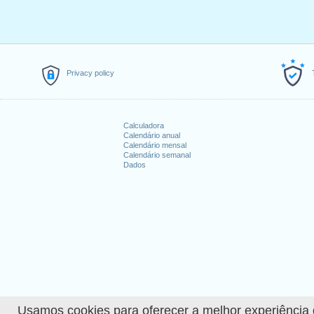
3.
Washington's Birthday
: segund
4.
Memorial Day
: segunda-feira, 
5.
Juneteenth National Indepen
6.
Independence Day
: terça-feira
7.
Labor Day
: segunda-feira, set
Privacy policy
8.
Columbus Day
: segunda-feira,
9.
Veterans Day (observance)
: s
10.
Thanksgiving
: quinta-feira, 
Calculadora
11.
Christmas
: segunda-feira, de
Calendário anual
Calendário mensal
Calendário semanal
Feriados que caem no 
Dados
1. New Year's Day : domingo, janei
2. Veterans Day : sábado, novemb
Explorar mais
Calendário detalhado de 
How many working days i
How many working days i
Usamos cookies para oferecer a melhor experiência de