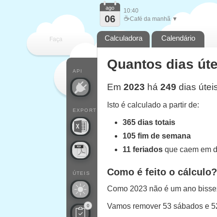
ago
10:40
06
☕
Café da manhã ▼
Calculadora
Calendário
Faça
Quantos dias út
cada
API
Em
2023
há
249
dias útei
Isto é calculado a partir de:
EXPORT
365 dias totais
105 fim de semana
11 feriados
que caem em di
Como é feito o cálculo?
ÚTEIS
Como 2023 não é um ano bissext
Vamos remover 53 sábados e 
0