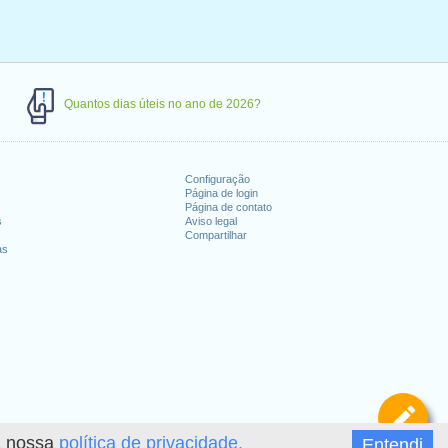
Quantos dias úteis no ano de 2026?
Configuração
Página de login
Página de contato
s
Aviso legal
Compartilhar
as
De
 a nossa
política de privacidade.
Entendi