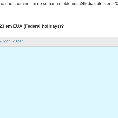
que não caem no fim de semana e obtemos
249
dias úteis em 2
23 em EUA (Federal holidays)?
UA (Federal holidays).
 2022?
2024 ?
ana há em 2023?
em 2023.
o e tem 365 dias.
ias úteis em 2023?
 em 2023.
ias úteis em 2023
 segunda-feira, janeiro 2, 2023
da-feira, janeiro 16, 2023