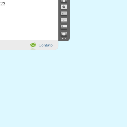
023.
...
Contato