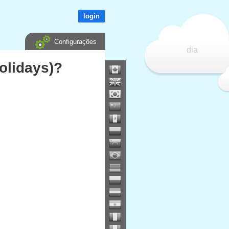
login
Configurações
dia
olidays)?