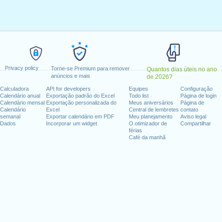
a-feira, fevereiro 20, 2023
maio 29, 2023
dence Day
: segunda-feira, junho 19, 2023
, julho 4, 2023
embro 4, 2023
 outubro 9, 2023
Privacy policy
exta-feira, novembro 10, 2023
Torne-se Premium para remover
Quantos dias úteis no ano
anúncios e mais
de 2026?
novembro 23, 2023
Calculadora
API for developers
Equipes
Configuração
zembro 25, 2023
Calendário anual
Exportação padrão do Excel
Todo list
Página de login
Calendário mensal
Exportação personalizada do
Meus aniversários
Página de
Calendário
Excel
Central de lembretes
contato
fim de semana
semanal
Exportar calendário em PDF
Meu planejamento
Aviso legal
Dados
Incorporar um widget
O otimizador de
Compartilhar
ro 1, 2023
férias
Café da manhã
ro 11, 2023
dias úteis para 2023
n 2022 in EUA (Federal holidays)?
n 2024 in EUA (Federal holidays)?