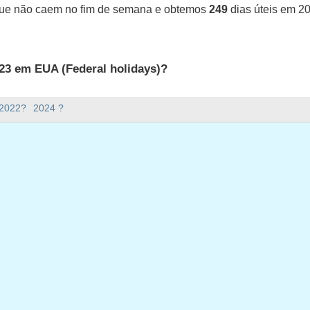
que não caem no fim de semana e obtemos
249
dias úteis em 2
23 em EUA (Federal holidays)?
UA (Federal holidays).
 2022?
2024 ?
ana há em 2023?
em 2023.
o e tem 365 dias.
ias úteis em 2023?
 em 2023.
ias úteis em 2023
 segunda-feira, janeiro 2, 2023
da-feira, janeiro 16, 2023