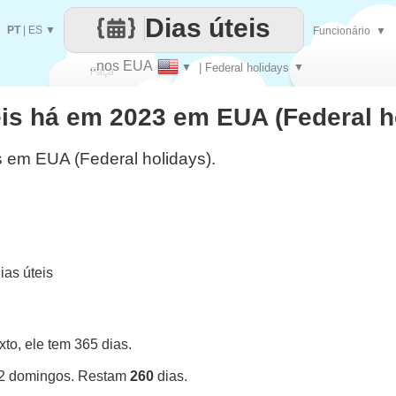
Dias úteis
PT
|
ES
▼
Funcionário
▼
..nos EUA
▼
| Federal holidays
▼
Faça
eis há em 2023 em EUA (Federal h
cada
s em EUA (Federal holidays).
as úteis
o, ele tem 365 dias.
52 domingos. Restam
260
dias.