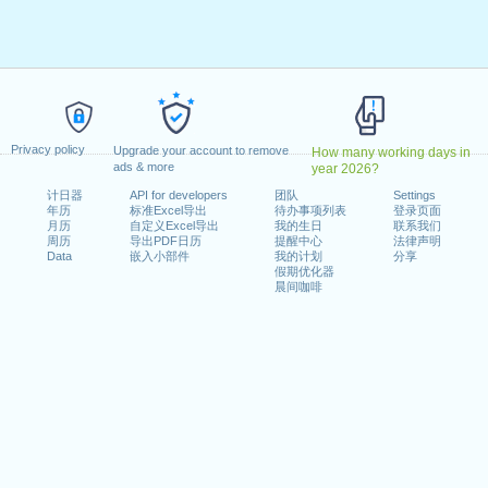
23年2月20日星期一
9日星期一
dence Day
: 2023年6月19日星期一
7月4日星期二
期一
9日星期一
Privacy policy
2023年11月10日星期五
Upgrade your account to remove
How many working days in
ads & more
year 2026?
23日星期四
计日器
API for developers
团队
Settings
日星期一
年历
标准Excel导出
待办事项列表
登录页面
月历
自定义Excel导出
我的生日
联系我们
周历
导出PDF日历
提醒中心
法律声明
Data
嵌入小部件
我的计划
分享
假期优化器
月1日星期日
晨间咖啡
11日星期六
n 2022 in USA (Federal holidays)?
n 2024 in USA (Federal holidays)?