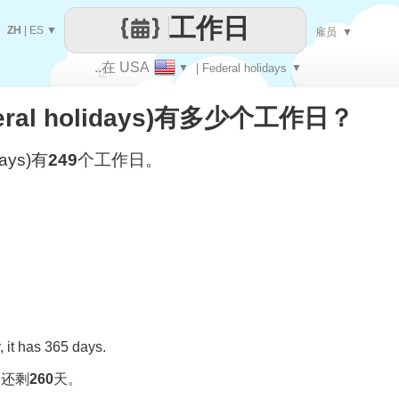
工作日
ZH
|
ES
▼
雇员
▼
..在 USA
▼
| Federal holidays
▼
让
deral holidays)有多少个工作日？
每一天
days)有
249
个工作日。
 it has 365 days.
，还剩
260
天。