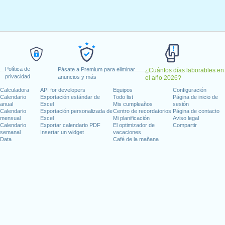
 lunes, enero 2, 2023
, enero 16, 2023
 febrero 20, 2023
, 2023
dence Day
: lunes, junio 19, 2023
io 4, 2023
4, 2023
Política de
Pásate a Premium para eliminar
¿Cuántos días laborables en
 9, 2023
privacidad
anuncios y más
el año 2026?
iernes, noviembre 10, 2023
Calculadora
API for developers
Equipos
Configuración
mbre 23, 2023
Calendario
Exportación estándar de
Todo list
Página de inicio de
anual
Excel
Mis cumpleaños
sesión
25, 2023
Calendario
Exportación personalizada de
Centro de recordatorios
Página de contacto
mensual
Excel
Mi planificación
Aviso legal
Calendario
Exportar calendario PDF
El optimizador de
Compartir
 en fin de semana
semanal
Insertar un widget
vacaciones
Data
Café de la mañana
o 1, 2023
re 11, 2023
días laborables para 2023
n 2022 in Estados Unidos (Federal holidays)?