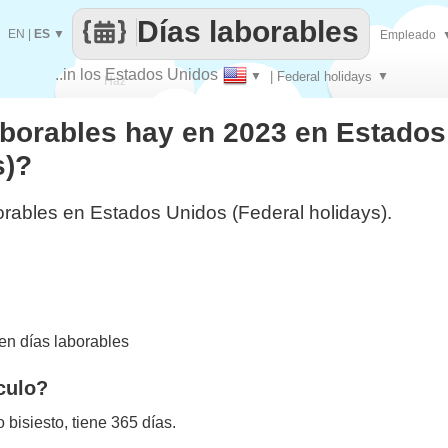
Días laborables
EN
|
ES
▼
Empleado
..in los Estados Unidos
▼
| Federal holidays
▼
Haz
aborables hay en 2023 en Estado
que
s)?
orables en Estados Unidos (Federal holidays).
n días laborables
culo?
bisiesto, tiene 365 días.