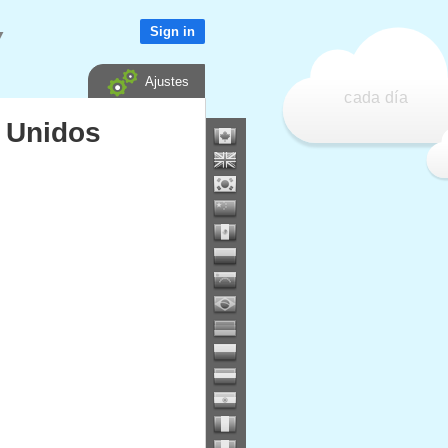
Sign in
▼
Ajustes
cada día
s Unidos