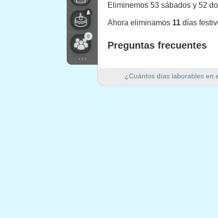
Eliminemos 53 sábados y 52 d
Ahora eliminamos
11
días festi
0
Preguntas frecuentes
...
¿Cuántos días laborables ha
¿Cuántos días laborables en 
Hay 249 días laborables en 202
¿Cuántos días de fin de se
Hay 105 días de fin de semana 
¿Es 2023 un año bisiesto?
No. 2023 no es un año bisiesto y
¿Cuántos días festivos caen
11 días festivos caen en días l
Días festivos que caen 