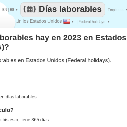
Días laborables
EN
|
ES
▼
Empleado
..in los Estados Unidos
▼
| Federal holidays
▼
aborables hay en 2023 en Estado
s)?
orables en Estados Unidos (Federal holidays).
n días laborables
culo?
bisiesto, tiene 365 días.