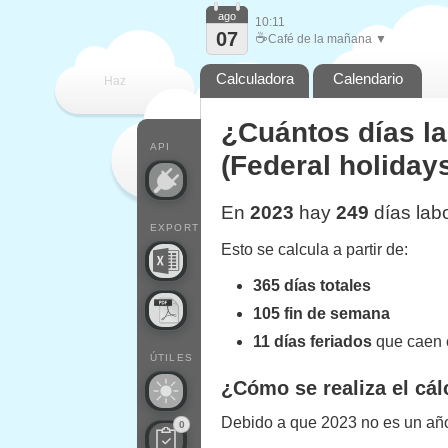
ago
10:11
07
☕
Café de la mañana ▼
Calculadora
Calendario
Haz
¿Cuántos días l
que
API
(Federal holiday
En
2023
hay
249
días lab
EXPORT
Esto se calcula a partir de:
365 días totales
105 fin de semana
11 días feriados
que caen e
ÚTILES
¿Cómo se realiza el cál
Debido a que 2023 no es un año 
0