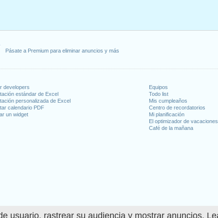
 lunes, enero 2, 2023
, enero 16, 2023
 febrero 20, 2023
, 2023
dence Day
: lunes, junio 19, 2023
Pásate a Premium para eliminar anuncios y más
io 4, 2023
4, 2023
 9, 2023
iernes, noviembre 10, 2023
or developers
Equipos
mbre 23, 2023
tación estándar de Excel
Todo list
tación personalizada de Excel
Mis cumpleaños
25, 2023
tar calendario PDF
Centro de recordatorios
ar un widget
Mi planificación
El optimizador de vacacione
 en fin de semana
Café de la mañana
o 1, 2023
re 11, 2023
días laborables para 2023
n 2022 in Estados Unidos (Federal holidays)?
e usuario, rastrear su audiencia y mostrar anuncios. L