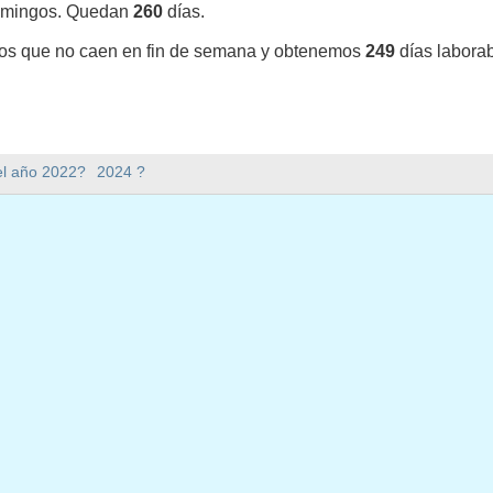
omingos. Quedan
260
días.
vos que no caen en fin de semana y obtenemos
249
días labora
y en 2023 en Estados Unidos (Federal holidays)?
el año 2022?
2024 ?
3 en Estados Unidos (Federal holidays).
mana hay en 2023?
en 2023.
 tiene 365 días.
 en días laborables en 2023?
aborables en 2023.
en días laborables en 2023