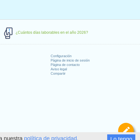
¿Cuántos días laborables en el año 2026?
Configuración
Página de inicio de sesión
Página de contacto
Aviso legal
Compartir
s
De
ea nuestra
política de privacidad.
Lo tengo