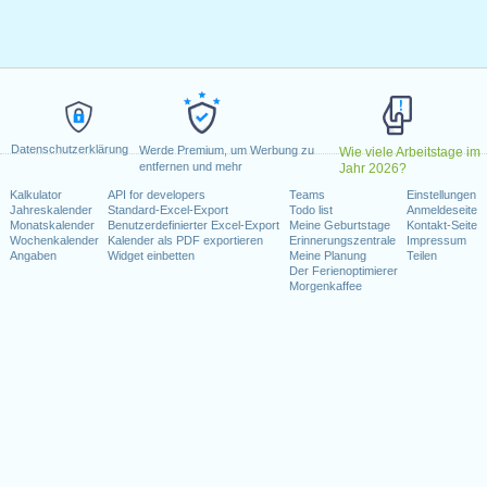
g, Februar 20, 2023
, 2023
dence Day
: Montag, Juni 19, 2023
Juli 4, 2023
 4, 2023
er 9, 2023
Datenschutzerklärung
reitag, November 10, 2023
Werde Premium, um Werbung zu
Wie viele Arbeitstage im
entfernen und mehr
Jahr 2026?
ovember 23, 2023
Kalkulator
API for developers
Teams
Einstellungen
 25, 2023
Jahreskalender
Standard-Excel-Export
Todo list
Anmeldeseite
Monatskalender
Benutzerdefinierter Excel-Export
Meine Geburtstage
Kontakt-Seite
Wochenkalender
Kalender als PDF exportieren
Erinnerungszentrale
Impressum
Wochenende fallen
Angaben
Widget einbetten
Meine Planung
Teilen
Der Ferienoptimierer
ar 1, 2023
Morgenkaffee
ber 11, 2023
kalender für 2023
n 2022 in USA (Federal holidays)?
n 2024 in USA (Federal holidays)?