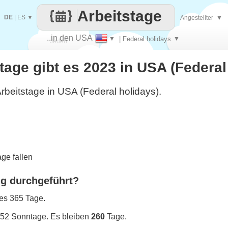
Arbeitstage
DE
|
ES
▼
Angestellter
▼
..in den USA
▼
| Federal holidays
▼
Jeden
stage gibt es 2023 in USA (Federal
Tag
rbeitstage in USA (Federal holidays).
ge fallen
ng durchgeführt?
 es 365 Tage.
 52 Sonntage. Es bleiben
260
Tage.