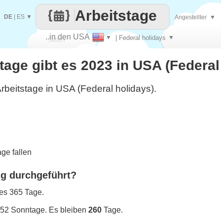
Arbeitstage
DE
|
ES
▼
Angestellter
▼
..in den USA
▼
| Federal holidays
▼
Jeden
stage gibt es 2023 in USA (Federal
Tag
rbeitstage in USA (Federal holidays).
ge fallen
ng durchgeführt?
 es 365 Tage.
 52 Sonntage. Es bleiben
260
Tage.