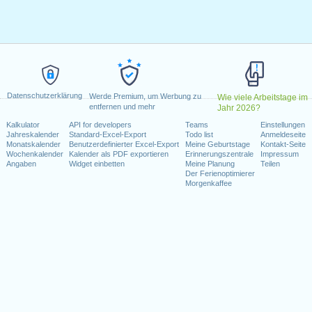
g, Februar 20, 2023
, 2023
dence Day
: Montag, Juni 19, 2023
Juli 4, 2023
 4, 2023
er 9, 2023
Datenschutzerklärung
reitag, November 10, 2023
Werde Premium, um Werbung zu
Wie viele Arbeitstage im
entfernen und mehr
Jahr 2026?
ovember 23, 2023
Kalkulator
API for developers
Teams
Einstellungen
 25, 2023
Jahreskalender
Standard-Excel-Export
Todo list
Anmeldeseite
Monatskalender
Benutzerdefinierter Excel-Export
Meine Geburtstage
Kontakt-Seite
Wochenkalender
Kalender als PDF exportieren
Erinnerungszentrale
Impressum
Wochenende fallen
Angaben
Widget einbetten
Meine Planung
Teilen
Der Ferienoptimierer
ar 1, 2023
Morgenkaffee
ber 11, 2023
kalender für 2023
n 2022 in USA (Federal holidays)?
n 2024 in USA (Federal holidays)?