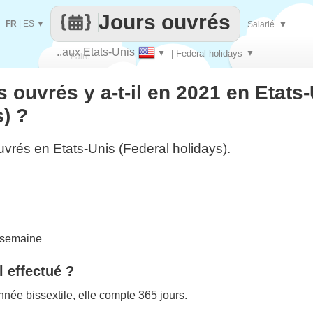
Jours ouvrés
FR
|
ES
▼
Salarié
▼
..aux Etats-Unis
▼
| Federal holidays
▼
Faire
 ouvrés y a-t-il en 2021 en Etats
que
) ?
uvrés en Etats-Unis (Federal holidays).
 semaine
l effectué ?
née bissextile, elle compte 365 jours.