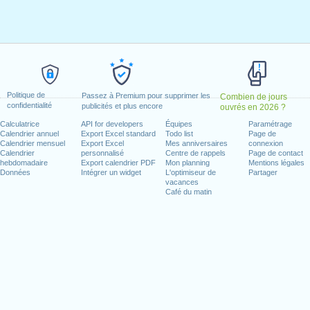
ier 1, 2021
, janvier 18, 2021
 février 15, 2021
021
redi, juin 18, 2021
e)
: lundi, juillet 5, 2021
Politique de
Passez à Premium pour supprimer les
Combien de jours
confidentialité
 2021
publicités et plus encore
ouvrés en 2026 ?
11, 2021
Calculatrice
API for developers
Équipes
Paramétrage
Calendrier annuel
Export Excel standard
Todo list
Page de
 11, 2021
Calendrier mensuel
Export Excel
Mes anniversaires
connexion
e 25, 2021
Calendrier
personnalisé
Centre de rappels
Page de contact
hebdomadaire
Export calendrier PDF
Mon planning
Mentions légales
dredi, décembre 24, 2021
Données
Intégrer un widget
L'optimiseur de
Partager
)
: vendredi, décembre 31, 2021
vacances
Café du matin
n week-end
ce Day : samedi, juin 19, 2021
illet 4, 2021
25, 2021