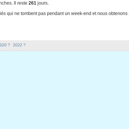
ches. Il reste
261
jours.
riés qui ne tombent pas pendant un week-end et nous obtenons
t-il en 2021 en Etats-Unis (Federal holidays) ?
2020 ?
2022 ?
en Etats-Unis (Federal holidays).
 y a-t-il en 2021 ?
 2021.
xtile ?
issextile et compte 365 jours.
bent en semaine en 2021 ?
ine en 2021.
n semaine en 2021