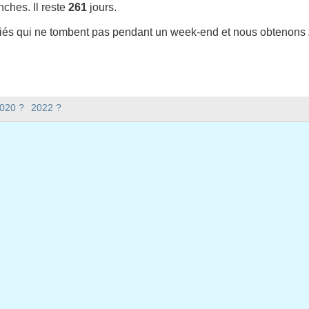
ches. Il reste
261
jours.
riés qui ne tombent pas pendant un week-end et nous obtenons
t-il en 2021 en Etats-Unis (Federal holidays) ?
2020 ?
2022 ?
en Etats-Unis (Federal holidays).
 y a-t-il en 2021 ?
 2021.
xtile ?
issextile et compte 365 jours.
bent en semaine en 2021 ?
ine en 2021.
n semaine en 2021