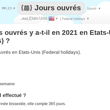
Jours ouvrés
FR
|
ES
▼
Salarié
▼
..aux Etats-Unis
▼
| Federal holidays
▼
Faire
 ouvrés y a-t-il en 2021 en Etats
que
) ?
uvrés en Etats-Unis (Federal holidays).
 semaine
l effectué ?
née bissextile, elle compte 365 jours.