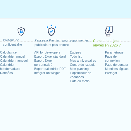
ier 1, 2021
, janvier 18, 2021
 février 15, 2021
021
redi, juin 18, 2021
e)
: lundi, juillet 5, 2021
Politique de
Passez à Premium pour supprimer les
Combien de jours
confidentialité
 2021
publicités et plus encore
ouvrés en 2026 ?
11, 2021
Calculatrice
API for developers
Équipes
Paramétrage
Calendrier annuel
Export Excel standard
Todo list
Page de
 11, 2021
Calendrier mensuel
Export Excel
Mes anniversaires
connexion
e 25, 2021
Calendrier
personnalisé
Centre de rappels
Page de contact
hebdomadaire
Export calendrier PDF
Mon planning
Mentions légales
dredi, décembre 24, 2021
Données
Intégrer un widget
L'optimiseur de
Partager
)
: vendredi, décembre 31, 2021
vacances
Café du matin
n week-end
ce Day : samedi, juin 19, 2021
illet 4, 2021
25, 2021