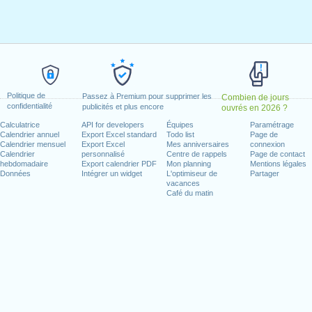
ier 1, 2021
, janvier 18, 2021
 février 15, 2021
021
redi, juin 18, 2021
e)
: lundi, juillet 5, 2021
Politique de
Passez à Premium pour supprimer les
Combien de jours
confidentialité
 2021
publicités et plus encore
ouvrés en 2026 ?
11, 2021
Calculatrice
API for developers
Équipes
Paramétrage
Calendrier annuel
Export Excel standard
Todo list
Page de
 11, 2021
Calendrier mensuel
Export Excel
Mes anniversaires
connexion
e 25, 2021
Calendrier
personnalisé
Centre de rappels
Page de contact
hebdomadaire
Export calendrier PDF
Mon planning
Mentions légales
dredi, décembre 24, 2021
Données
Intégrer un widget
L'optimiseur de
Partager
)
: vendredi, décembre 31, 2021
vacances
Café du matin
n week-end
ce Day : samedi, juin 19, 2021
illet 4, 2021
25, 2021