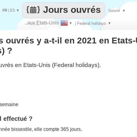
Jours ouvrés
FR
|
ES
▼
Salarié
▼
..aux Etats-Unis
▼
| Federal holidays
▼
Faire
 ouvrés y a-t-il en 2021 en Etats
que
) ?
uvrés en Etats-Unis (Federal holidays).
 semaine
l effectué ?
née bissextile, elle compte 365 jours.