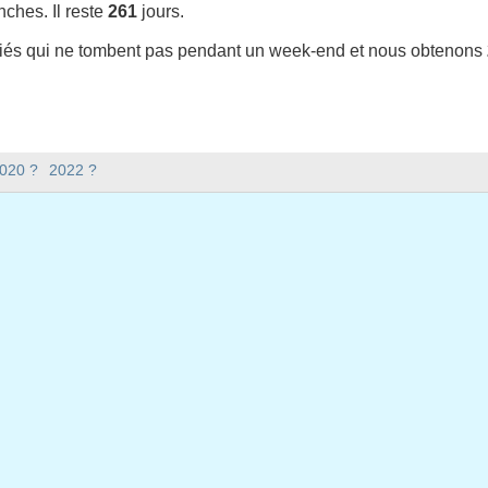
ches. Il reste
261
jours.
riés qui ne tombent pas pendant un week-end et nous obtenons
t-il en 2021 en Etats-Unis (Federal holidays) ?
2020 ?
2022 ?
en Etats-Unis (Federal holidays).
 y a-t-il en 2021 ?
 2021.
xtile ?
issextile et compte 365 jours.
bent en semaine en 2021 ?
ine en 2021.
n semaine en 2021