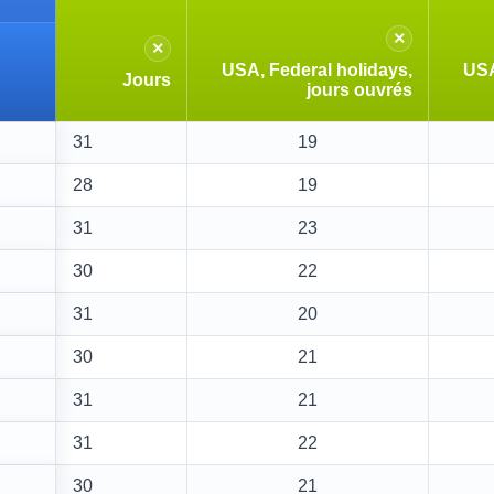
×
×
USA, Federal holidays,
USA
Jours
jours ouvrés
31
19
28
19
31
23
30
22
31
20
30
21
31
21
31
22
30
21