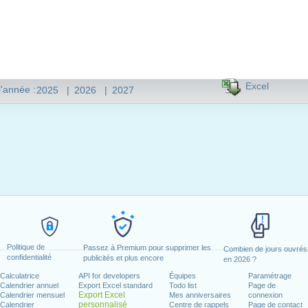
Excel
l'année :
2025
|
2026
|
2027
Politique de
Passez à Premium pour supprimer les
Combien de jours ouvrés
confidentialité
publicités et plus encore
en 2026 ?
Calculatrice
API for developers
Équipes
Paramétrage
Calendrier annuel
Export Excel standard
Todo list
Page de
Export Excel
Calendrier mensuel
Mes anniversaires
connexion
personnalisé
Calendrier
Centre de rappels
Page de contact