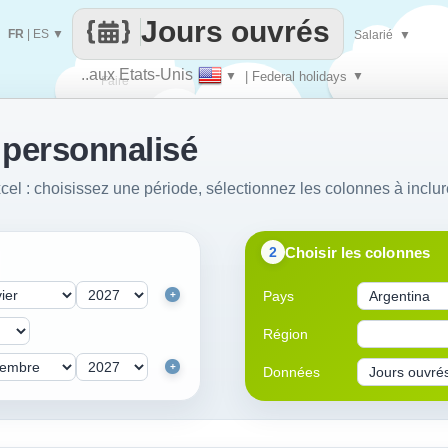
Jours ouvrés
FR
|
ES
▼
Salarié
▼
..aux Etats-Unis
▼
| Federal holidays
▼
Faire
 personnalisé
que
cel : choisissez une période, sélectionnez les colonnes à inclur
Choisir les colonnes
2
Pays
+
Région
+
Données