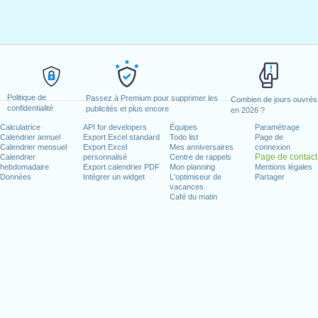
Politique de
Passez à Premium pour supprimer les
Combien de jours ouvrés
confidentialité
publicités et plus encore
en 2026 ?
Calculatrice
API for developers
Équipes
Paramétrage
Calendrier annuel
Export Excel standard
Todo list
Page de
Calendrier mensuel
Export Excel
Mes anniversaires
connexion
Page de contact
Calendrier
personnalisé
Centre de rappels
hebdomadaire
Export calendrier PDF
Mon planning
Mentions légales
Données
Intégrer un widget
L'optimiseur de
Partager
vacances
Café du matin