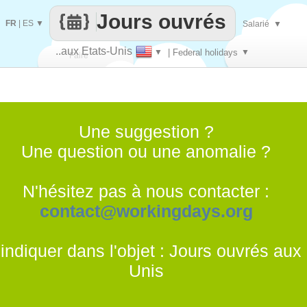
Jours ouvrés
FR
|
ES
▼
Salarié
▼
..aux Etats-Unis
▼
| Federal holidays
▼
Faire
que
Une suggestion ?
Une question ou une anomalie ?
N'hésitez pas à nous contacter :
contact@workingdays.org
'indiquer dans l'objet : Jours ouvrés aux 
Unis