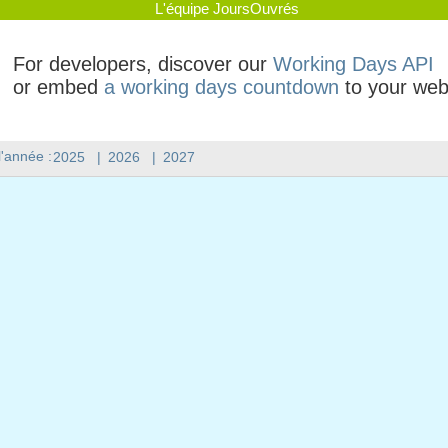
L'équipe JoursOuvrés
For developers, discover our
Working Days API
or embed
a working days countdown
to your web
l'année :
2025
|
2026
|
2027