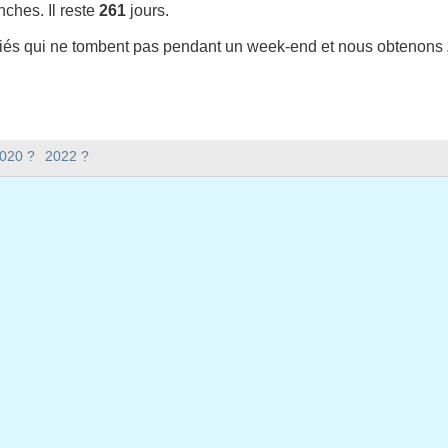
ches. Il reste
261
jours.
riés qui ne tombent pas pendant un week-end et nous obtenons
t-il en 2021 en Etats-Unis (Federal holidays) ?
2020 ?
2022 ?
en Etats-Unis (Federal holidays).
 y a-t-il en 2021 ?
 2021.
xtile ?
issextile et compte 365 jours.
bent en semaine en 2021 ?
ine en 2021.
n semaine en 2021