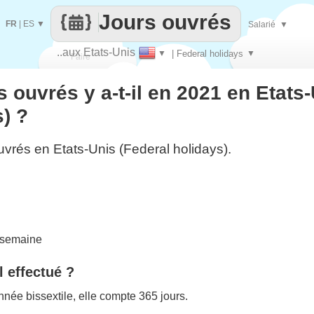
Jours ouvrés
FR
|
ES
▼
Salarié
▼
..aux Etats-Unis
▼
| Federal holidays
▼
Faire
 ouvrés y a-t-il en 2021 en Etats
que
) ?
uvrés en Etats-Unis (Federal holidays).
 semaine
l effectué ?
née bissextile, elle compte 365 jours.