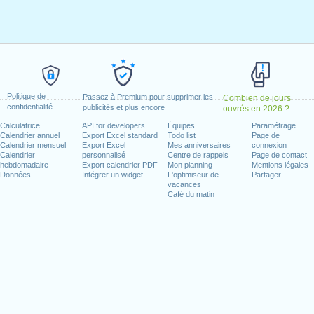
ier 1, 2021
, janvier 18, 2021
 février 15, 2021
021
redi, juin 18, 2021
e)
: lundi, juillet 5, 2021
Politique de
Passez à Premium pour supprimer les
Combien de jours
confidentialité
 2021
publicités et plus encore
ouvrés en 2026 ?
11, 2021
Calculatrice
API for developers
Équipes
Paramétrage
Calendrier annuel
Export Excel standard
Todo list
Page de
 11, 2021
Calendrier mensuel
Export Excel
Mes anniversaires
connexion
e 25, 2021
Calendrier
personnalisé
Centre de rappels
Page de contact
hebdomadaire
Export calendrier PDF
Mon planning
Mentions légales
dredi, décembre 24, 2021
Données
Intégrer un widget
L'optimiseur de
Partager
)
: vendredi, décembre 31, 2021
vacances
Café du matin
n week-end
ce Day : samedi, juin 19, 2021
illet 4, 2021
25, 2021