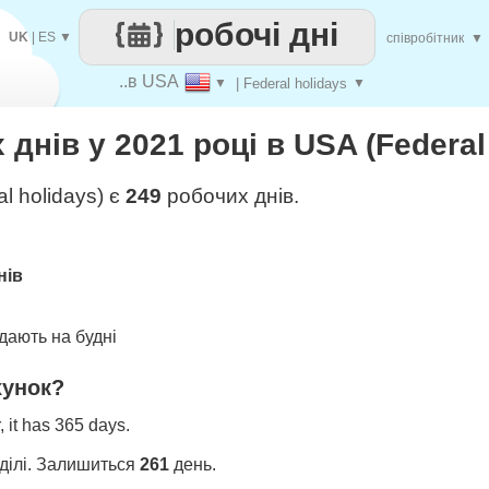
робочі дні
UK
|
ES
▼
співробітник
▼
..в USA
▼
| Federal holidays
▼
днів у 2021 році в USA (Federal
l holidays) є
249
робочих днів.
нів
ають на будні
хунок?
 it has 365 days.
ділі. Залишиться
261
день.