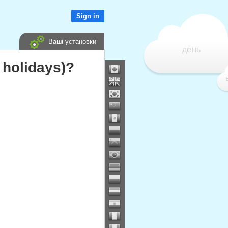
Sign in
Ваші установки
день
 holidays)?