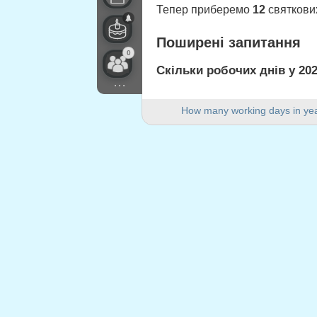
Тепер приберемо
12
святкових
Поширені запитання
0
Скільки робочих днів у 202
...
У 2021 році в USA (Federal hol
How many working days in ye
Скільки вихідних днів у 20
У 2021 році є 104 вихідні дні.
Чи є 2021 рік високосним?
Ні. 2021 рік не є високосним і 
Скільки святкових днів при
12 святкових днів припадають 
Святкові дні, що прип
1.
New Year's Day
: п'ятниця, січ
2.
Martin Luther King Day
: понед