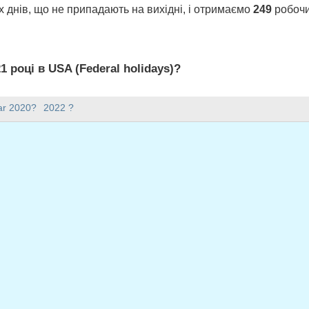
 днів, що не припадають на вихідні, і отримаємо
249
робочих
1 році в USA (Federal holidays)?
idays) є 249 робочих днів.
ar 2020?
2022 ?
21 році?
має 365 днів.
падає на будні у 2021 році?
на будні у 2021 році.
адають на будні у 2021 році
ень 1, 2021
ілок, січень 18, 2021