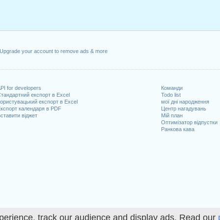
ілок, лютий 15, 2021
вень 31, 2021
тниця, червень 18, 2021
e)
: понеділок, липень 5, 2021
нь 6, 2021
Upgrade your account to remove ads & more
втень 11, 2021
ад 11, 2021
пад 25, 2021
PI for developers
Команди
тниця, грудень 24, 2021
тандартний експорт в Excel
Todo list
)
: п'ятниця, грудень 31, 2021
ористувацький експорт в Excel
мої дні народження
кспорт календаря в PDF
Центр нагадувань
ставити віджет
Мій план
адають на вихідні
Оптимізатор відпустки
Ранкова кава
nce Day : субота, червень 19, 2021
пень 4, 2021
, 2021
очих днів на 2021 рік
perience, track our audience and display ads. Read our
n 2020 in USA (Federal holidays)?