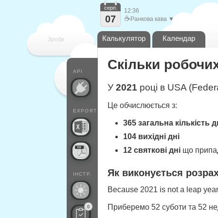
серп.
12:36
07
☕
Ранкова кава ▼
Калькулятор
Календар
Зроби
Скільки робочих 
кожен
API
У
2021
році в USA (Federa
Це обчислюється з:
EXPORT
365 загальна кількість д
104 вихідні дні
12 святкові дні
що припад
Як виконується розра
ІНСТР.
Because 2021 is not a leap year,
Приберемо 52 суботи та 52 не
0