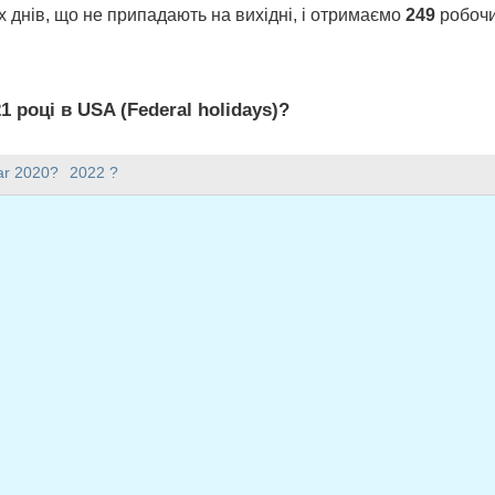
 днів, що не припадають на вихідні, і отримаємо
249
робочих
1 році в USA (Federal holidays)?
idays) є 249 робочих днів.
ar 2020?
2022 ?
21 році?
має 365 днів.
падає на будні у 2021 році?
на будні у 2021 році.
адають на будні у 2021 році
ень 1, 2021
ілок, січень 18, 2021