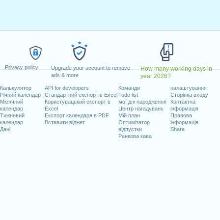
ілок, лютий 15, 2021
вень 31, 2021
тниця, червень 18, 2021
e)
: понеділок, липень 5, 2021
нь 6, 2021
втень 11, 2021
Privacy policy
ад 11, 2021
Upgrade your account to remove
How many working days in
ads & more
year 2026?
пад 25, 2021
Калькулятор
API for developers
Команди
налаштування
тниця, грудень 24, 2021
Річний календар
Стандартний експорт в Excel
Todo list
Сторінка входу
)
: п'ятниця, грудень 31, 2021
Місячний
Користувацький експорт в
мої дні народження
Контактна
календар
Excel
Центр нагадувань
інформація
Тижневий
Експорт календаря в PDF
Мій план
Правова
адають на вихідні
календар
Вставити віджет
Оптимізатор
інформація
Дані
відпустки
Share
Ранкова кава
nce Day : субота, червень 19, 2021
пень 4, 2021
, 2021
очих днів на 2021 рік
n 2020 in USA (Federal holidays)?