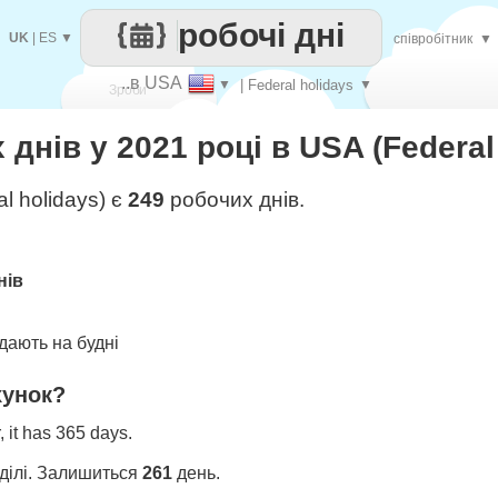
робочі дні
UK
|
ES
▼
співробітник
▼
..в USA
▼
| Federal holidays
▼
Зроби
днів у 2021 році в USA (Federal
кожен
l holidays) є
249
робочих днів.
нів
ають на будні
хунок?
 it has 365 days.
ділі. Залишиться
261
день.