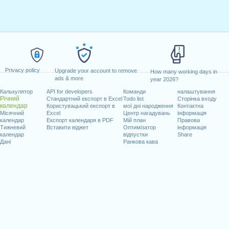
Privacy policy
Upgrade your account to remove
How many working days in
ads & more
year 2026?
Калькулятор
API for developers
Команди
налаштування
Річний
Стандартний експорт в Excel
Todo list
Сторінка входу
календар
Користувацький експорт в
мої дні народження
Контактна
Місячний
Excel
Центр нагадувань
інформація
календар
Експорт календаря в PDF
Мій план
Правова
Тижневий
Вставити віджет
Оптимізатор
інформація
календар
відпустки
Share
Дані
Ранкова кава