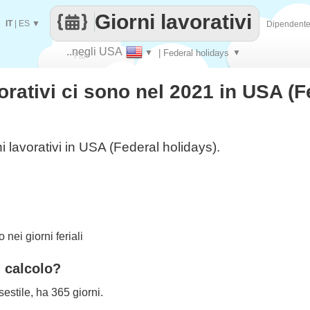
Giorni lavorativi
IT
|
ES
▼
Dipendent
..negli USA
▼
| Federal holidays
▼
Fai
orativi ci sono nel 2021 in USA (F
contare
i lavorativi in USA (Federal holidays).
nei giorni feriali
l calcolo?
estile, ha 365 giorni.