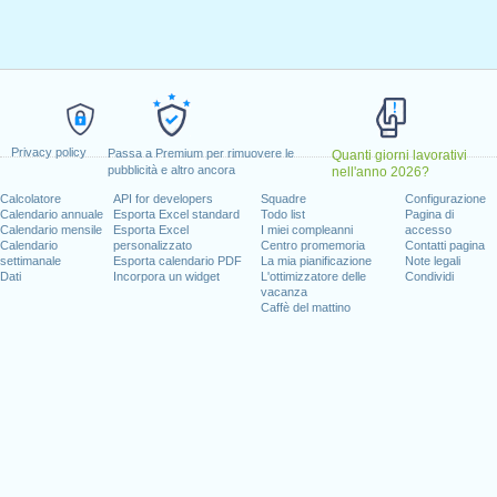
aio 1, 2021
i, gennaio 18, 2021
, febbraio 15, 2021
31, 2021
erdì, giugno 18, 2021
e)
: lunedi, luglio 5, 2021
, 2021
Privacy policy
Passa a Premium per rimuovere le
Quanti giorni lavorativi
 11, 2021
pubblicità e altro ancora
nell'anno 2026?
re 11, 2021
Calcolatore
API for developers
Squadre
Configurazione
mbre 25, 2021
Calendario annuale
Esporta Excel standard
Todo list
Pagina di
Calendario mensile
Esporta Excel
I miei compleanni
accesso
erdì, dicembre 24, 2021
Calendario
personalizzato
Centro promemoria
Contatti pagina
)
: venerdì, dicembre 31, 2021
settimanale
Esporta calendario PDF
La mia pianificazione
Note legali
Dati
Incorpora un widget
L'ottimizzatore delle
Condividi
vacanza
l fine settimana
Caffè del mattino
ce Day : sabato, giugno 19, 2021
uglio 4, 2021
5, 2021
 giorni lavorativi per il 2021