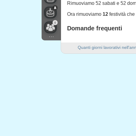
Rimuoviamo 52 sabati e 52 do
Ora rimuoviamo
12
festività ch
0
Domande frequenti
...
Quanti giorni lavorativi ci 
Quanti giorni lavorativi nell'a
Ci sono 249 giorni lavorativi ne
Quanti giorni di fine settim
Ci sono 104 giorni di fine setti
Il 2021 è un anno bisestile?
No. Il 2021 non è un anno bisest
Quante festività cadono nei g
12 festività cadono nei giorni fer
Festività che cadono nei