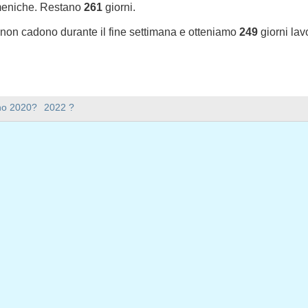
meniche. Restano
261
giorni.
e non cadono durante il fine settimana e otteniamo
249
giorni lav
sono nel 2021 in USA (Federal holidays)?
nno 2020?
2022 ?
l 2021 in USA (Federal holidays).
ana ci sono nel 2021?
mana nel 2021.
ile e ha 365 giorni.
iorni feriali nel 2021?
iali nel 2021.
 giorni feriali nel 2021