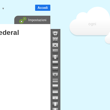
Accedi
e
▼
Impostazioni
ogni
ederal