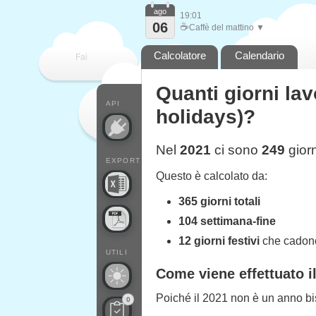
ago
19:01
06
☕
Caffè del mattino ▼
Calcolatore
Calendario
Fai
Quanti giorni lav
contare
API
holidays)?
Nel
2021
ci sono
249
giorn
EXPORT
Questo è calcolato da:
365 giorni totali
104 settimana-fine
12 giorni festivi
che cadono 
UTILI
Come viene effettuato i
Poiché il 2021 non è un anno bis
0