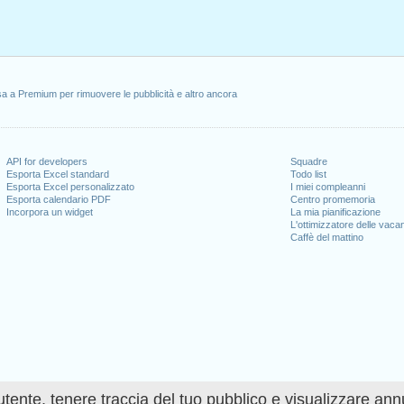
aio 1, 2021
i, gennaio 18, 2021
, febbraio 15, 2021
31, 2021
erdì, giugno 18, 2021
a a Premium per rimuovere le pubblicità e altro ancora
e)
: lunedi, luglio 5, 2021
, 2021
 11, 2021
re 11, 2021
API for developers
Squadre
mbre 25, 2021
Esporta Excel standard
Todo list
Esporta Excel personalizzato
I miei compleanni
erdì, dicembre 24, 2021
Esporta calendario PDF
Centro promemoria
)
: venerdì, dicembre 31, 2021
Incorpora un widget
La mia pianificazione
L'ottimizzatore delle vaca
Caffè del mattino
l fine settimana
ce Day : sabato, giugno 19, 2021
uglio 4, 2021
5, 2021
utente, tenere traccia del tuo pubblico e visualizzare ann
 giorni lavorativi per il 2021