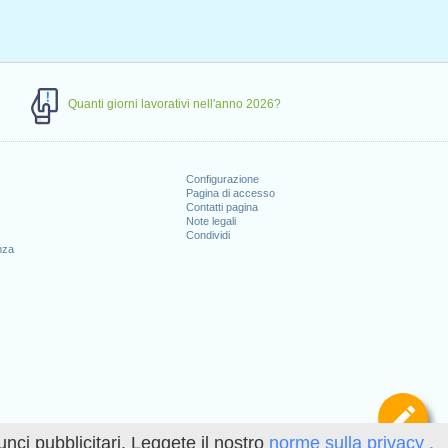
Quanti giorni lavorativi nell'anno 2026?
Configurazione
Pagina di accesso
Contatti pagina
Note legali
Condividi
nza
Def
unci pubblicitari. Leggete il nostro
norme sulla privacy .