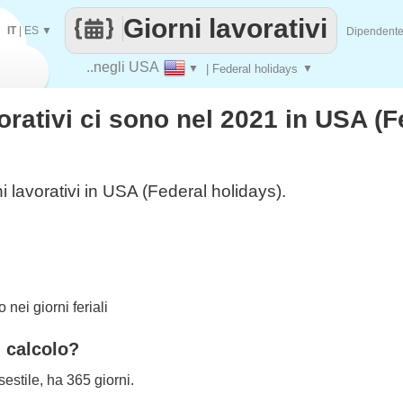
Giorni lavorativi
IT
|
ES
▼
Dipendent
..negli USA
▼
| Federal holidays
▼
orativi ci sono nel 2021 in USA (F
i lavorativi in USA (Federal holidays).
nei giorni feriali
l calcolo?
estile, ha 365 giorni.