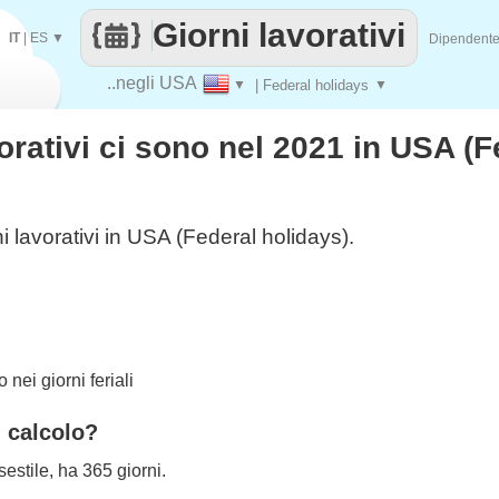
Giorni lavorativi
IT
|
ES
▼
Dipendent
..negli USA
▼
| Federal holidays
▼
orativi ci sono nel 2021 in USA (F
i lavorativi in USA (Federal holidays).
nei giorni feriali
l calcolo?
estile, ha 365 giorni.