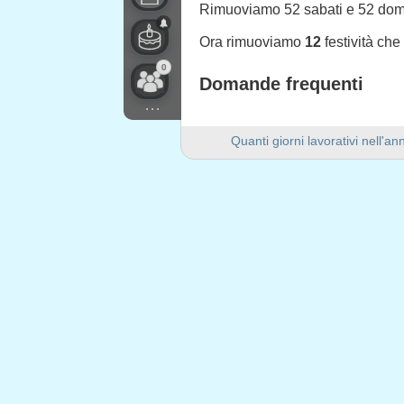
Rimuoviamo 52 sabati e 52 do
Ora rimuoviamo
12
festività ch
0
Domande frequenti
...
Quanti giorni lavorativi ci 
Quanti giorni lavorativi nell'a
Ci sono 249 giorni lavorativi ne
Quanti giorni di fine settim
Ci sono 104 giorni di fine setti
Il 2021 è un anno bisestile?
No. Il 2021 non è un anno bisest
Quante festività cadono nei g
12 festività cadono nei giorni fer
Festività che cadono nei