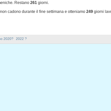
meniche. Restano
261
giorni.
e non cadono durante il fine settimana e otteniamo
249
giorni lav
sono nel 2021 in USA (Federal holidays)?
nno 2020?
2022 ?
l 2021 in USA (Federal holidays).
ana ci sono nel 2021?
mana nel 2021.
ile e ha 365 giorni.
iorni feriali nel 2021?
iali nel 2021.
 giorni feriali nel 2021