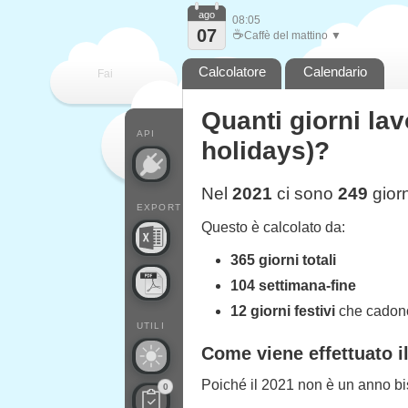
ago
08:05
07
☕
Caffè del mattino ▼
Calcolatore
Calendario
Fai
Quanti giorni lav
contare
API
holidays)?
Nel
2021
ci sono
249
giorn
EXPORT
Questo è calcolato da:
365 giorni totali
104 settimana-fine
12 giorni festivi
che cadono 
UTILI
Come viene effettuato i
Poiché il 2021 non è un anno bis
0