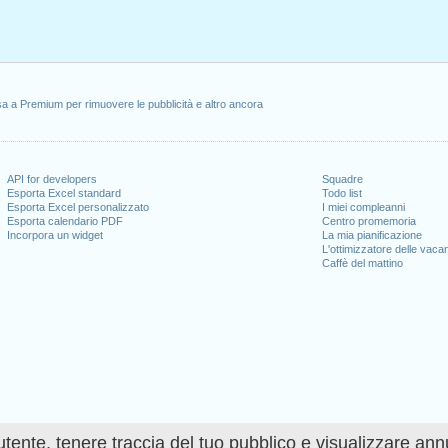
aio 1, 2021
i, gennaio 18, 2021
, febbraio 15, 2021
31, 2021
erdì, giugno 18, 2021
a a Premium per rimuovere le pubblicità e altro ancora
e)
: lunedi, luglio 5, 2021
, 2021
 11, 2021
re 11, 2021
API for developers
Squadre
mbre 25, 2021
Esporta Excel standard
Todo list
Esporta Excel personalizzato
I miei compleanni
erdì, dicembre 24, 2021
Esporta calendario PDF
Centro promemoria
)
: venerdì, dicembre 31, 2021
Incorpora un widget
La mia pianificazione
L'ottimizzatore delle vaca
Caffè del mattino
l fine settimana
ce Day : sabato, giugno 19, 2021
uglio 4, 2021
5, 2021
utente, tenere traccia del tuo pubblico e visualizzare ann
 giorni lavorativi per il 2021