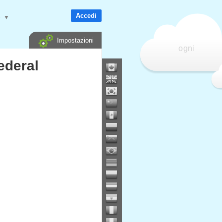
Accedi
e
▼
Impostazioni
ogni
ederal