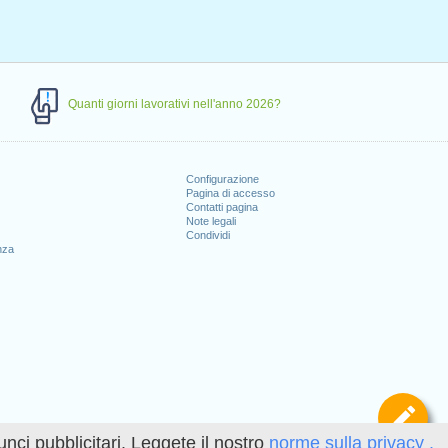
Quanti giorni lavorativi nell'anno 2026?
Configurazione
Pagina di accesso
Contatti pagina
Note legali
Condividi
nza
Def
unci pubblicitari. Leggete il nostro
norme sulla privacy .