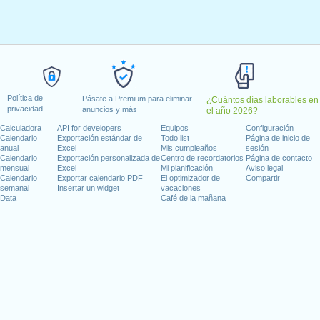
o 1, 2021
, enero 18, 2021
 febrero 15, 2021
, 2021
nes, junio 18, 2021
e)
: lunes, julio 5, 2021
6, 2021
Política de
Pásate a Premium para eliminar
¿Cuántos días laborables en
 11, 2021
privacidad
anuncios y más
el año 2026?
re 11, 2021
Calculadora
API for developers
Equipos
Configuración
mbre 25, 2021
Calendario
Exportación estándar de
Todo list
Página de inicio de
anual
Excel
Mis cumpleaños
sesión
rnes, diciembre 24, 2021
Calendario
Exportación personalizada de
Centro de recordatorios
Página de contacto
)
: viernes, diciembre 31, 2021
mensual
Excel
Mi planificación
Aviso legal
Calendario
Exportar calendario PDF
El optimizador de
Compartir
semanal
Insertar un widget
vacaciones
 en fin de semana
Data
Café de la mañana
ce Day : sábado, junio 19, 2021
io 4, 2021
25, 2021
días laborables para 2021