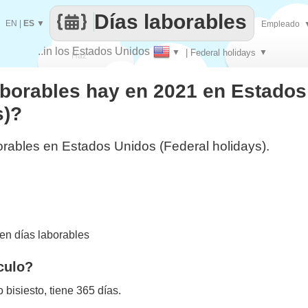
Días laborables
EN
|
ES
▼
Empleado
..in los Estados Unidos
▼
| Federal holidays
▼
Haz
aborables hay en 2021 en Estado
que
s)?
orables en Estados Unidos (Federal holidays).
en días laborables
culo?
bisiesto, tiene 365 días.