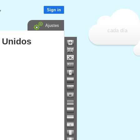
Sign in
▼
Ajustes
cada día
s Unidos