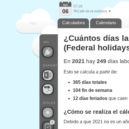
ago
07:28
06
☕
Café de la mañana ▼
Calculadora
Calendario
Haz
¿Cuántos días l
que
API
(Federal holiday
En
2021
hay
249
días lab
EXPORT
Esto se calcula a partir de:
365 días totales
104 fin de semana
12 días feriados
que caen 
ÚTILES
¿Cómo se realiza el cál
Debido a que 2021 no es un año 
0