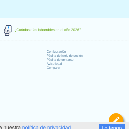
¿Cuántos días laborables en el año 2026?
Configuración
Página de inicio de sesión
Página de contacto
Aviso legal
Compartir
s
De
ea nuestra
política de privacidad.
Lo tengo