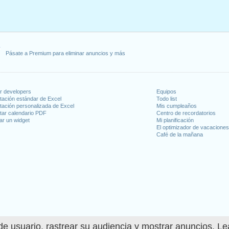
o 1, 2021
, enero 18, 2021
 febrero 15, 2021
, 2021
nes, junio 18, 2021
Pásate a Premium para eliminar anuncios y más
e)
: lunes, julio 5, 2021
6, 2021
 11, 2021
re 11, 2021
or developers
Equipos
mbre 25, 2021
tación estándar de Excel
Todo list
tación personalizada de Excel
Mis cumpleaños
rnes, diciembre 24, 2021
tar calendario PDF
Centro de recordatorios
)
: viernes, diciembre 31, 2021
ar un widget
Mi planificación
El optimizador de vacacione
Café de la mañana
 en fin de semana
ce Day : sábado, junio 19, 2021
io 4, 2021
25, 2021
e usuario, rastrear su audiencia y mostrar anuncios. L
días laborables para 2021