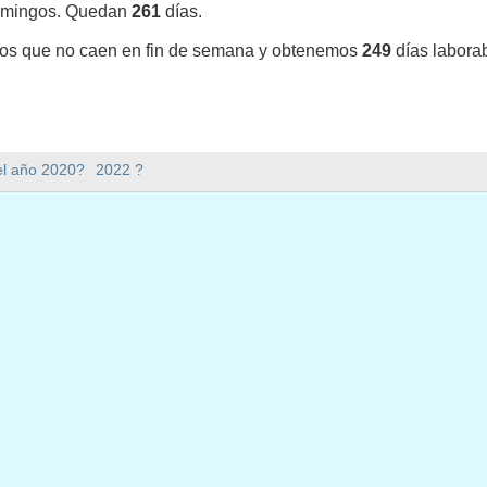
omingos. Quedan
261
días.
vos que no caen en fin de semana y obtenemos
249
días labora
y en 2021 en Estados Unidos (Federal holidays)?
el año 2020?
2022 ?
1 en Estados Unidos (Federal holidays).
mana hay en 2021?
en 2021.
 tiene 365 días.
 en días laborables en 2021?
aborables en 2021.
en días laborables en 2021