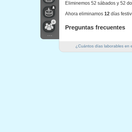
Eliminemos 52 sábados y 52 d
Ahora eliminamos
12
días festi
0
Preguntas frecuentes
...
¿Cuántos días laborables ha
¿Cuántos días laborables en 
Hay 249 días laborables en 202
¿Cuántos días de fin de se
Hay 104 días de fin de semana 
¿Es 2021 un año bisiesto?
No. 2021 no es un año bisiesto y
¿Cuántos días festivos caen
12 días festivos caen en días l
Días festivos que caen 