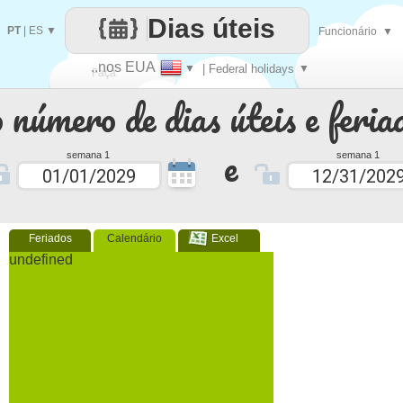
Dias úteis
PT
|
ES
▼
Funcionário
▼
..nos EUA
▼
| Federal holidays
▼
Faça
 número de dias úteis e feria
cada
e
semana 1
semana 1
Feriados
Calendário
Excel
undefined