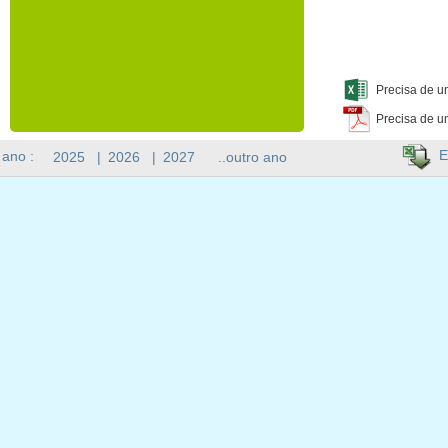
Precisa de u
Precisa de u
E
 ano :
2025
|
2026
|
2027
..outro ano