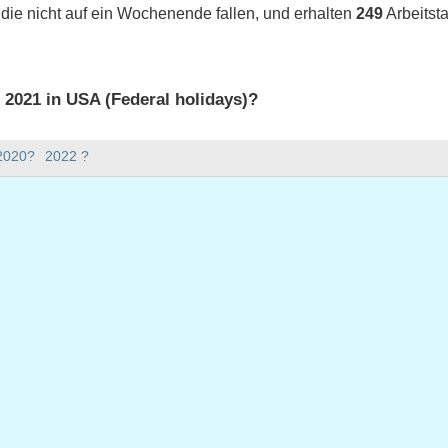
 die nicht auf ein Wochenende fallen, und erhalten
249
Arbeitst
s 2021 in USA (Federal holidays)?
 2021 in USA (Federal holidays).
 2020?
2022 ?
bt es im Jahr 2021?
Jahr 2021.
nd hat 365 Tage.
021 auf Werktage?
1 auf Werktage.
 Werktage fallen
ar 1, 2021
ag, Januar 18, 2021