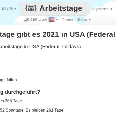
Arbeitstage
DE
|
ES
▼
Angestellter
▼
..in den USA
▼
| Federal holidays
▼
Jeden
stage gibt es 2021 in USA (Federal
Tag
rbeitstage in USA (Federal holidays).
ge fallen
ng durchgeführt?
 es 365 Tage.
 52 Sonntage. Es bleiben
261
Tage.