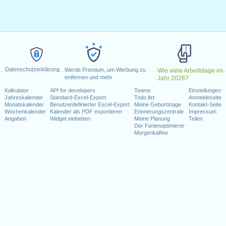
g, Februar 15, 2021
, 2021
tag, Juni 18, 2021
e)
: Montag, Juli 5, 2021
 6, 2021
er 11, 2021
Datenschutzerklärung
vember 11, 2021
Werde Premium, um Werbung zu
Wie viele Arbeitstage im
entfernen und mehr
Jahr 2026?
ovember 25, 2021
Kalkulator
API for developers
Teams
Einstellungen
itag, Dezember 24, 2021
Jahreskalender
Standard-Excel-Export
Todo list
Anmeldeseite
)
: Freitag, Dezember 31, 2021
Monatskalender
Benutzerdefinierter Excel-Export
Meine Geburtstage
Kontakt-Seite
Wochenkalender
Kalender als PDF exportieren
Erinnerungszentrale
Impressum
Angaben
Widget einbetten
Meine Planung
Teilen
Wochenende fallen
Der Ferienoptimierer
Morgenkaffee
ce Day : Samstag, Juni 19, 2021
i 4, 2021
r 25, 2021
kalender für 2021
n 2020 in USA (Federal holidays)?