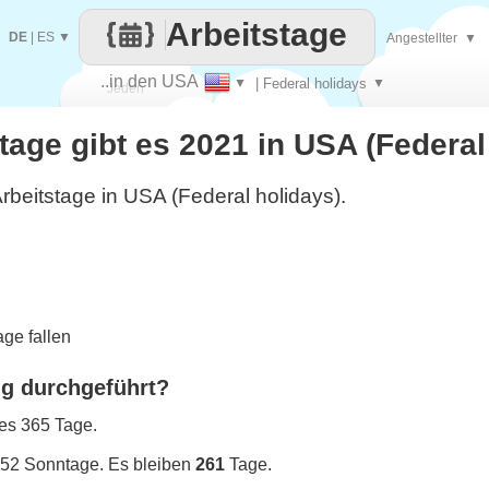
Arbeitstage
DE
|
ES
▼
Angestellter
▼
..in den USA
▼
| Federal holidays
▼
Jeden
stage gibt es 2021 in USA (Federal
Tag
rbeitstage in USA (Federal holidays).
ge fallen
ng durchgeführt?
 es 365 Tage.
 52 Sonntage. Es bleiben
261
Tage.