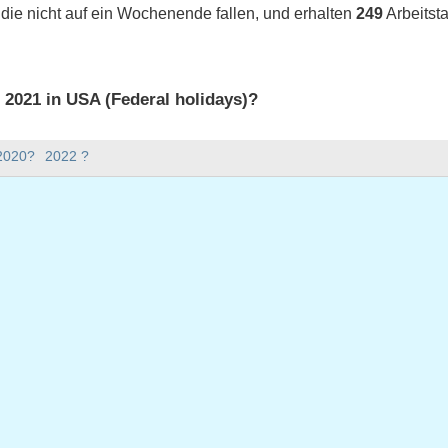
 die nicht auf ein Wochenende fallen, und erhalten
249
Arbeitst
s 2021 in USA (Federal holidays)?
 2021 in USA (Federal holidays).
 2020?
2022 ?
bt es im Jahr 2021?
Jahr 2021.
nd hat 365 Tage.
021 auf Werktage?
1 auf Werktage.
 Werktage fallen
ar 1, 2021
ag, Januar 18, 2021