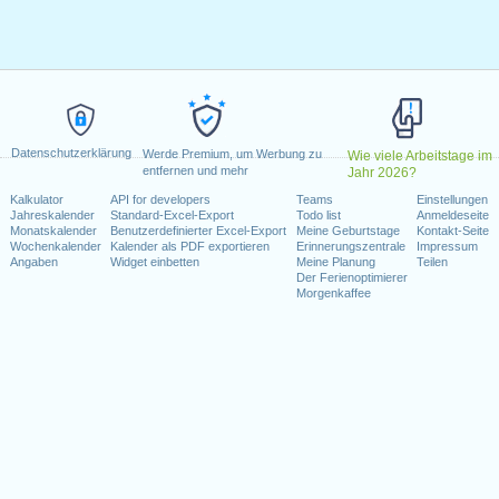
g, Februar 15, 2021
, 2021
tag, Juni 18, 2021
e)
: Montag, Juli 5, 2021
 6, 2021
er 11, 2021
Datenschutzerklärung
vember 11, 2021
Werde Premium, um Werbung zu
Wie viele Arbeitstage im
entfernen und mehr
Jahr 2026?
ovember 25, 2021
Kalkulator
API for developers
Teams
Einstellungen
itag, Dezember 24, 2021
Jahreskalender
Standard-Excel-Export
Todo list
Anmeldeseite
)
: Freitag, Dezember 31, 2021
Monatskalender
Benutzerdefinierter Excel-Export
Meine Geburtstage
Kontakt-Seite
Wochenkalender
Kalender als PDF exportieren
Erinnerungszentrale
Impressum
Angaben
Widget einbetten
Meine Planung
Teilen
Wochenende fallen
Der Ferienoptimierer
Morgenkaffee
ce Day : Samstag, Juni 19, 2021
i 4, 2021
r 25, 2021
kalender für 2021
n 2020 in USA (Federal holidays)?