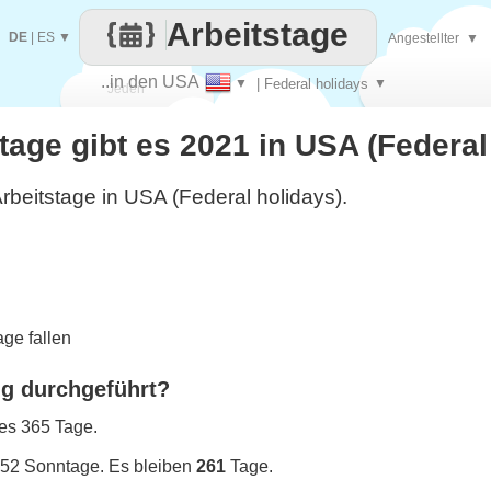
Arbeitstage
DE
|
ES
▼
Angestellter
▼
..in den USA
▼
| Federal holidays
▼
Jeden
stage gibt es 2021 in USA (Federal
Tag
rbeitstage in USA (Federal holidays).
ge fallen
ng durchgeführt?
 es 365 Tage.
 52 Sonntage. Es bleiben
261
Tage.