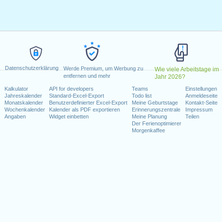
g, Februar 15, 2021
, 2021
tag, Juni 18, 2021
e)
: Montag, Juli 5, 2021
 6, 2021
er 11, 2021
Datenschutzerklärung
vember 11, 2021
Werde Premium, um Werbung zu
Wie viele Arbeitstage im
entfernen und mehr
Jahr 2026?
ovember 25, 2021
Kalkulator
API for developers
Teams
Einstellungen
itag, Dezember 24, 2021
Jahreskalender
Standard-Excel-Export
Todo list
Anmeldeseite
)
: Freitag, Dezember 31, 2021
Monatskalender
Benutzerdefinierter Excel-Export
Meine Geburtstage
Kontakt-Seite
Wochenkalender
Kalender als PDF exportieren
Erinnerungszentrale
Impressum
Angaben
Widget einbetten
Meine Planung
Teilen
Wochenende fallen
Der Ferienoptimierer
Morgenkaffee
ce Day : Samstag, Juni 19, 2021
i 4, 2021
r 25, 2021
kalender für 2021
n 2020 in USA (Federal holidays)?