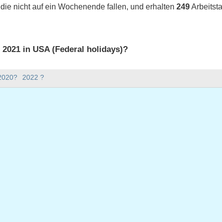
 die nicht auf ein Wochenende fallen, und erhalten
249
Arbeitst
s 2021 in USA (Federal holidays)?
 2021 in USA (Federal holidays).
 2020?
2022 ?
bt es im Jahr 2021?
Jahr 2021.
nd hat 365 Tage.
021 auf Werktage?
1 auf Werktage.
 Werktage fallen
ar 1, 2021
ag, Januar 18, 2021