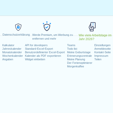
g, Februar 15, 2021
, 2021
tag, Juni 18, 2021
e)
: Montag, Juli 5, 2021
 6, 2021
er 11, 2021
Datenschutzerklärung
vember 11, 2021
Werde Premium, um Werbung zu
Wie viele Arbeitstage im
entfernen und mehr
Jahr 2026?
ovember 25, 2021
Kalkulator
API for developers
Teams
Einstellungen
itag, Dezember 24, 2021
Jahreskalender
Standard-Excel-Export
Todo list
Anmeldeseite
)
: Freitag, Dezember 31, 2021
Monatskalender
Benutzerdefinierter Excel-Export
Meine Geburtstage
Kontakt-Seite
Wochenkalender
Kalender als PDF exportieren
Erinnerungszentrale
Impressum
Angaben
Widget einbetten
Meine Planung
Teilen
Wochenende fallen
Der Ferienoptimierer
Morgenkaffee
ce Day : Samstag, Juni 19, 2021
i 4, 2021
r 25, 2021
kalender für 2021
n 2020 in USA (Federal holidays)?