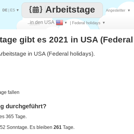
Arbeitstage
DE
|
ES
▼
Angestellter
▼
..in den USA
▼
| Federal holidays
▼
Jeden
stage gibt es 2021 in USA (Federal
Tag
rbeitstage in USA (Federal holidays).
ge fallen
ng durchgeführt?
 es 365 Tage.
 52 Sonntage. Es bleiben
261
Tage.