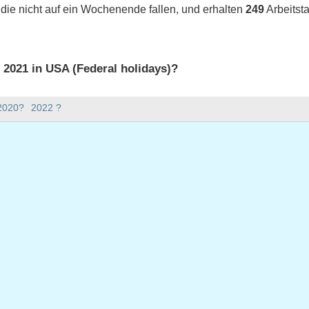
 die nicht auf ein Wochenende fallen, und erhalten
249
Arbeitst
s 2021 in USA (Federal holidays)?
 2021 in USA (Federal holidays).
 2020?
2022 ?
bt es im Jahr 2021?
Jahr 2021.
nd hat 365 Tage.
021 auf Werktage?
1 auf Werktage.
 Werktage fallen
ar 1, 2021
ag, Januar 18, 2021