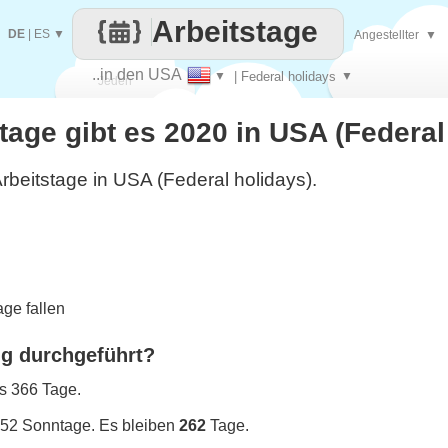
Arbeitstage
DE
|
ES
▼
Angestellter
▼
..in den USA
▼
| Federal holidays
▼
Jeden
stage gibt es 2020 in USA (Federal
Tag
rbeitstage in USA (Federal holidays).
ge fallen
ng durchgeführt?
es 366 Tage.
 52 Sonntage. Es bleiben
262
Tage.