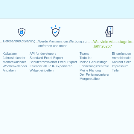
g, Februar 17, 2020
, 2020
e)
: Freitag, Juli 3, 2020
 7, 2020
er 12, 2020
mber 11, 2020
Datenschutzerklärung
vember 26, 2020
Werde Premium, um Werbung zu
Wie viele Arbeitstage im
entfernen und mehr
Jahr 2026?
r 25, 2020
Kalkulator
API for developers
Teams
Einstellungen
Jahreskalender
Standard-Excel-Export
Todo list
Anmeldeseite
Wochenende fallen
Monatskalender
Benutzerdefinierter Excel-Export
Meine Geburtstage
Kontakt-Seite
Wochenkalender
Kalender als PDF exportieren
Erinnerungszentrale
Impressum
Angaben
Widget einbetten
Meine Planung
Teilen
li 4, 2020
Der Ferienoptimierer
Morgenkaffee
kalender für 2020
n 2019 in USA (Federal holidays)?
n 2021 in USA (Federal holidays)?