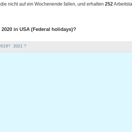
 die nicht auf ein Wochenende fallen, und erhalten
252
Arbeitst
s 2020 in USA (Federal holidays)?
 2020 in USA (Federal holidays).
 2019?
2021 ?
bt es im Jahr 2020?
Jahr 2020.
hat 366 Tage.
020 auf Werktage?
0 auf Werktage.
 Werktage fallen
uar 1, 2020
ag, Januar 20, 2020