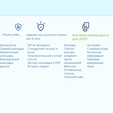
дельник, январь 18, 2021
ельник, февраль 15, 2021
май 31, 2021
ница, июнь 18, 2021
e)
: понедельник, июль 5, 2021
ябрь 6, 2021
Privacy policy
Upgrade your account to remove
How many working days in
октябрь 11, 2021
ads & more
year 2026?
 11, 2021
Калькулятор
API for developers
Команды
настройки
рь 25, 2021
Годовой календарь
Стандартный экспорт в
Todo list
Страница входа
ница, декабрь 24, 2021
Ежемесячный
Excel
мои дни
Контактная
календарь
Пользовательский экспорт
рождения
информация
)
: пятница, декабрь 31, 2021
Еженедельный
в Excel
Центр
Правовая
календарь
Экспорт календаря в PDF
напоминаний
информация
данные
Вставить виджет
Мой план
Share
иходящиеся на выходные
Оптимизатор
отпуска
nce Day : суббота, июнь 19, 2021
Утренний кофе
ье, июль 4, 2021
25, 2021
абочих дней на 2021 год