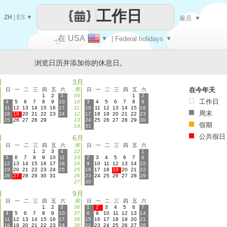
工作日
ZH
|
ES
▼
雇员
▼
..在 USA
▼
| Federal holidays
▼
让
浏览日历并添加你的休息日。
每一天
月
3月
在今年天
日
一
二
三
四
五
六
周
日
一
二
三
四
五
六
1
2
3
09
1
2
工作日
4
5
6
7
8
9
10
10
3
4
5
6
7
8
9
11
12
13
14
15
16
17
11
10
11
12
13
14
15
16
周末
18
19
20
21
22
23
24
12
17
18
19
20
21
22
23
25
26
27
28
29
13
24
25
26
27
28
29
30
假期
14
31
公共假日
月
6月
日
一
二
三
四
五
六
周
日
一
二
三
四
五
六
1
2
3
4
22
1
5
6
7
8
9
10
11
23
2
3
4
5
6
7
8
12
13
14
15
16
17
18
24
9
10
11
12
13
14
15
19
20
21
22
23
24
25
25
16
17
18
19
20
21
22
26
27
28
29
30
31
26
23
24
25
26
27
28
29
27
30
月
9月
日
一
二
三
四
五
六
周
日
一
二
三
四
五
六
1
2
3
36
1
2
3
4
5
6
7
4
5
6
7
8
9
10
37
8
9
10
11
12
13
14
11
12
13
14
15
16
17
38
15
16
17
18
19
20
21
18
19
20
21
22
23
24
39
22
23
24
25
26
27
28