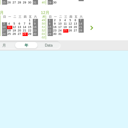
25
26
27
28
29
30
31
40
29
30
1月
12月
日
一
二
三
四
五
六
周
日
一
二
三
四
五
六
1
2
49
1
2
3
4
5
6
7
3
4
5
6
7
8
9
50
8
9
10
11
12
13
14
10
11
12
13
14
15
16
51
15
16
17
18
19
20
21
17
18
19
20
21
22
23
52
22
23
24
25
26
27
28
24
25
26
27
28
29
30
01
29
30
31
02
月
年
Data