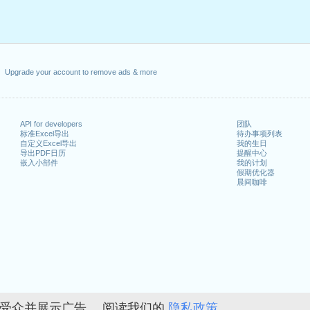
Upgrade your account to remove ads & more
API for developers
团队
标准Excel导出
待办事项列表
自定义Excel导出
我的生日
导出PDF日历
提醒中心
嵌入小部件
我的计划
假期优化器
晨间咖啡
的受众并展示广告。 阅读我们的
隐私政策。