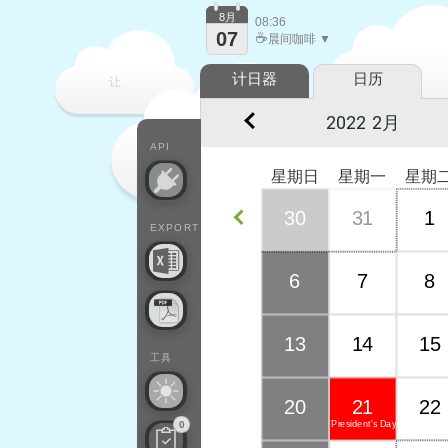
8月
08:36
07
☕
晨间咖啡 ▼
计日器
日历
让
每一天
API
星期日
星期一
星期
30
31
1
EXPORT
6
7
8
13
14
15
工具
20
21
22
President's Day
0