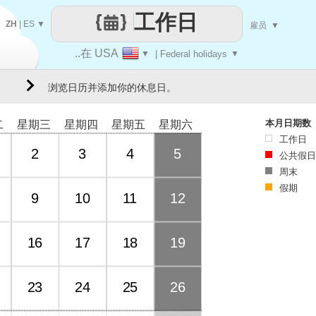
工作日
ZH
|
ES
▼
雇员
▼
..在 USA
▼
| Federal holidays
▼
浏览日历并添加你的休息日。
本月日期数
二
星期三
星期四
星期五
星期六
工作日
2
3
4
5
公共假日
周末
假期
9
10
11
12
16
17
18
19
23
24
25
26