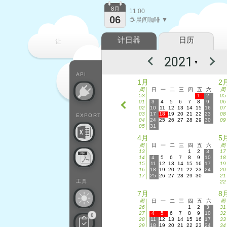
8月
11:00
06
☕
晨间咖啡 ▼
计日器
日历
让
▼
每一天
API
1月
2
周
日
一
二
三
四
五
六
周
53
1
2
05
01
3
4
5
6
7
8
9
06
02
10
11
12
13
14
15
16
07
03
17
18
19
20
21
22
23
08
EXPORT
04
24
25
26
27
28
29
30
09
05
31
4月
5
周
日
一
二
三
四
五
六
周
13
1
2
3
17
14
4
5
6
7
8
9
10
18
15
11
12
13
14
15
16
17
19
16
18
19
20
21
22
23
24
20
17
25
26
27
28
29
30
21
工具
22
7月
8
周
日
一
二
三
四
五
六
周
26
1
2
3
31
27
4
5
6
7
8
9
10
32
0
28
11
12
13
14
15
16
17
33
29
18
19
20
21
22
23
24
34