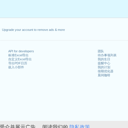
Upgrade your account to remove ads & more
API for developers
团队
标准Excel导出
待办事项列表
自定义Excel导出
我的生日
导出PDF日历
提醒中心
嵌入小部件
我的计划
假期优化器
晨间咖啡
的受众并展示广告。 阅读我们的
隐私政策。