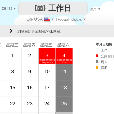
工作日
ZH
|
ES
▼
雇员
▼
..在 USA
▼
| Federal holidays
▼
让
浏览日历并添加你的休息日。
每一天
本月日期数
二
星期三
星期四
星期五
星期六
工作日
1
2
3
4
公共假日
Independence
Independence
周末
Day (obs.)
Day
假期
8
9
10
11
15
16
17
18
22
23
24
25