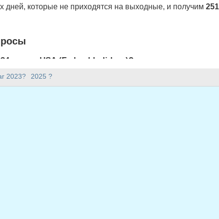
 дней, которые не приходятся на выходные, и получим
251
просы
4 году в USA (Federal holidays)?
lidays) 251 рабочих дней.
ar 2023?
2025 ?
2024 году?
.
окосным?
сным и содержит 366 дней.
 приходится на будни в 2024 году?
ся на будни в 2024 году.
ходящиеся на будни в 2024 году
 январь 1, 2024