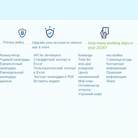
дельник, январь 15, 2024
ельник, февраль 19, 2024
май 27, 2024
dence Day
: среда, июнь 19, 2024
июль 4, 2024
ябрь 2, 2024
Privacy policy
Upgrade your account to remove
How many working days in
 октябрь 14, 2024
ads & more
year 2026?
оябрь 11, 2024
Калькулятор
API for developers
Команды
настройки
рь 28, 2024
Годовой календарь
Стандартный экспорт в
Todo list
Страница входа
5, 2024
Ежемесячный
Excel
мои дни
Контактная
календарь
Пользовательский экспорт
рождения
информация
Еженедельный
в Excel
Центр
Правовая
календарь
Экспорт календаря в PDF
напоминаний
информация
данные
Вставить виджет
Мой план
Share
Оптимизатор
отпуска
абочих дней на 2024 год
Утренний кофе
n 2023 in USA (Federal holidays)?
n 2025 in USA (Federal holidays)?