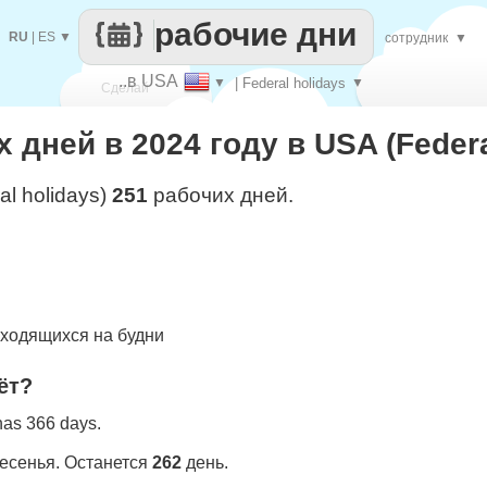
рабочие дни
RU
|
ES
▼
сотрудник
▼
..в USA
▼
| Federal holidays
▼
Сделай
 дней в 2024 году в USA (Federa
каждый
al holidays)
251
рабочих дней.
ходящихся на будни
ёт?
 has 366 days.
ресенья. Останется
262
день.