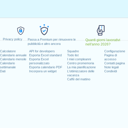
io 1, 2024
i, gennaio 15, 2024
, febbraio 19, 2024
27, 2024
dence Day
: mercoledì, giugno 19, 2024
glio 4, 2024
, 2024
Privacy policy
Passa a Premium per rimuovere le
Quanti giorni lavorativi
 14, 2024
pubblicità e altro ancora
nell'anno 2026?
e 11, 2024
Calcolatore
API for developers
Squadre
Configurazione
mbre 28, 2024
Calendario annuale
Esporta Excel standard
Todo list
Pagina di
Calendario mensile
Esporta Excel
I miei compleanni
accesso
re 25, 2024
Calendario
personalizzato
Centro promemoria
Contatti pagina
settimanale
Esporta calendario PDF
La mia pianificazione
Note legali
Dati
Incorpora un widget
L'ottimizzatore delle
Condividi
vacanza
Caffè del mattino
 giorni lavorativi per il 2024
n 2023 in USA (Federal holidays)?
n 2025 in USA (Federal holidays)?