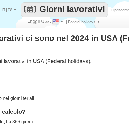
Giorni lavorativi
IT
|
ES
▼
Dipendent
..negli USA
▼
| Federal holidays
▼
Fai
orativi ci sono nel 2024 in USA (F
contare
i lavorativi in USA (Federal holidays).
nei giorni feriali
l calcolo?
le, ha 366 giorni.