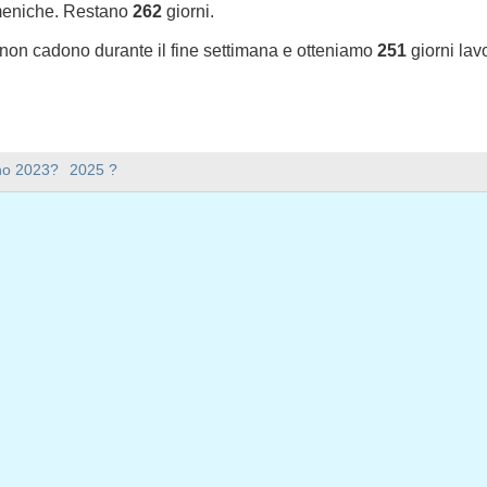
meniche. Restano
262
giorni.
 non cadono durante il fine settimana e otteniamo
251
giorni lav
sono nel 2024 in USA (Federal holidays)?
nno 2023?
2025 ?
l 2024 in USA (Federal holidays).
ana ci sono nel 2024?
mana nel 2024.
 ha 366 giorni.
iorni feriali nel 2024?
iali nel 2024.
 giorni feriali nel 2024