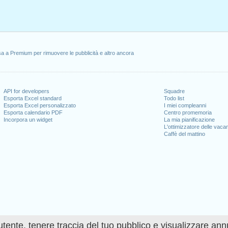
io 1, 2024
i, gennaio 15, 2024
, febbraio 19, 2024
27, 2024
dence Day
: mercoledì, giugno 19, 2024
a a Premium per rimuovere le pubblicità e altro ancora
glio 4, 2024
, 2024
 14, 2024
e 11, 2024
API for developers
Squadre
mbre 28, 2024
Esporta Excel standard
Todo list
Esporta Excel personalizzato
I miei compleanni
re 25, 2024
Esporta calendario PDF
Centro promemoria
Incorpora un widget
La mia pianificazione
L'ottimizzatore delle vaca
Caffè del mattino
 giorni lavorativi per il 2024
n 2023 in USA (Federal holidays)?
n 2025 in USA (Federal holidays)?
utente, tenere traccia del tuo pubblico e visualizzare ann