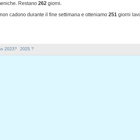
meniche. Restano
262
giorni.
 non cadono durante il fine settimana e otteniamo
251
giorni lav
sono nel 2024 in USA (Federal holidays)?
nno 2023?
2025 ?
l 2024 in USA (Federal holidays).
ana ci sono nel 2024?
mana nel 2024.
 ha 366 giorni.
iorni feriali nel 2024?
iali nel 2024.
 giorni feriali nel 2024