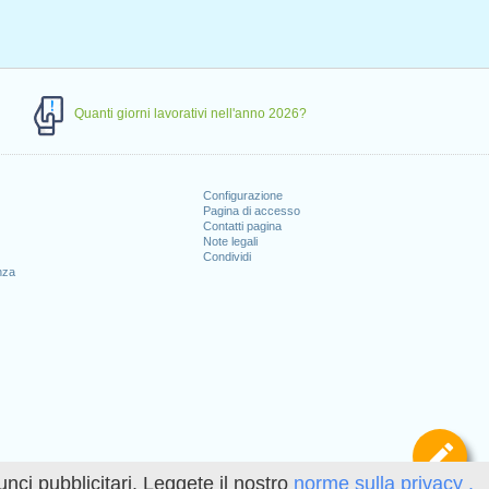
Quanti giorni lavorativi nell'anno 2026?
Configurazione
Pagina di accesso
Contatti pagina
Note legali
Condividi
nza
Def
unci pubblicitari. Leggete il nostro
norme sulla privacy .