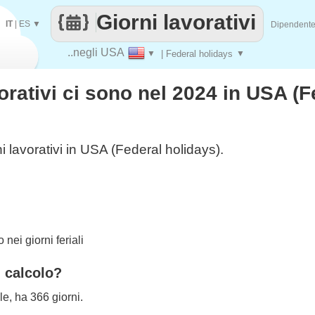
Giorni lavorativi
IT
|
ES
▼
Dipendent
..negli USA
▼
| Federal holidays
▼
orativi ci sono nel 2024 in USA (F
i lavorativi in USA (Federal holidays).
nei giorni feriali
l calcolo?
le, ha 366 giorni.