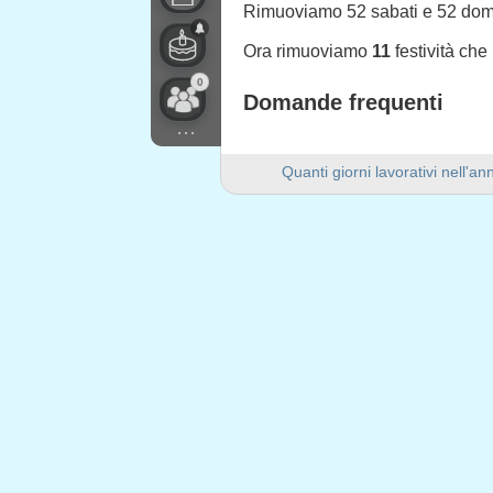
Rimuoviamo 52 sabati e 52 do
Ora rimuoviamo
11
festività che
0
Domande frequenti
...
Quanti giorni lavorativi ci 
Quanti giorni lavorativi nell'a
Ci sono 251 giorni lavorativi ne
Quanti giorni di fine settim
Ci sono 104 giorni di fine setti
Il 2024 è un anno bisestile?
Sì. Il 2024 è un anno bisestile e
Quante festività cadono nei g
11 festività cadono nei giorni fer
Festività che cadono nei