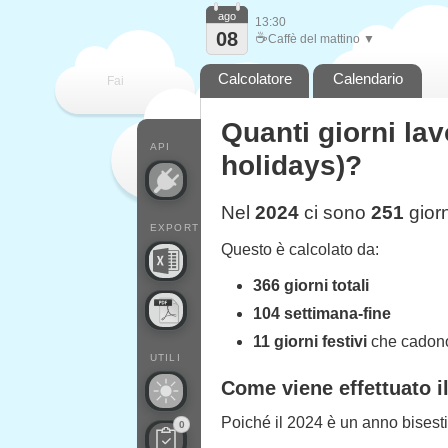
ago
13:30
08
☕
Caffè del mattino ▼
Calcolatore
Calendario
Fai
Quanti giorni lav
contare
API
holidays)?
Nel
2024
ci sono
251
giorn
EXPORT
Questo è calcolato da:
366 giorni totali
104 settimana-fine
11 giorni festivi
che cadono 
UTILI
Come viene effettuato i
Poiché il 2024 è un anno bisesti
0