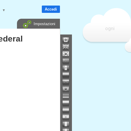
Accedi
e
▼
Impostazioni
ogni
ederal