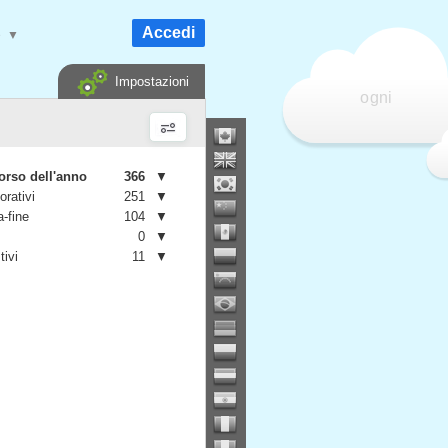
Accedi
e
▼
Impostazioni
ogni
orso dell'anno
366
▼
orativi
251
▼
-fine
104
▼
0
▼
tivi
11
▼