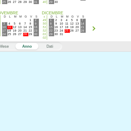
25
26
27
28
29
30
31
40
29
30
OVEMBRE
DICEMBRE
D
L
M
M
G
V
S
s
D
L
M
M
G
V
S
1
2
49
1
2
3
4
5
6
7
3
4
5
6
7
8
9
50
8
9
10
11
12
13
14
10
11
12
13
14
15
16
51
15
16
17
18
19
20
21
17
18
19
20
21
22
23
52
22
23
24
25
26
27
28
24
25
26
27
28
29
30
01
29
30
31
02
Mese
Anno
Dati