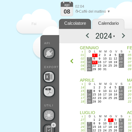
ago
02:04
08
☕
Caffè del mattino ▼
Calcolatore
Calendario
Fai
▼
contare
API
GENNAIO
F
s
D
L
M
M
G
V
S
s
01
1
2
3
4
5
6
05
02
7
8
9
10
11
12
13
06
03
14
15
16
17
18
19
20
07
04
21
22
23
24
25
26
27
08
EXPORT
05
28
29
30
31
09
APRILE
M
s
D
L
M
M
G
V
S
s
14
1
2
3
4
5
6
18
15
7
8
9
10
11
12
13
19
16
14
15
16
17
18
19
20
20
17
21
22
23
24
25
26
27
21
18
28
29
30
22
UTILI
LUGLIO
A
s
D
L
M
M
G
V
S
s
27
1
2
3
4
5
6
31
28
7
8
9
10
11
12
13
32
0
29
14
15
16
17
18
19
20
33
30
21
22
23
24
25
26
27
34