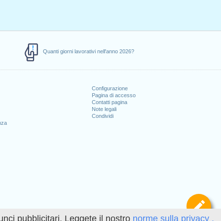
Quanti giorni lavorativi nell'anno 2026?
Configurazione
Pagina di accesso
Contatti pagina
Note legali
Condividi
nza
Def
unci pubblicitari. Leggete il nostro
norme sulla privacy .