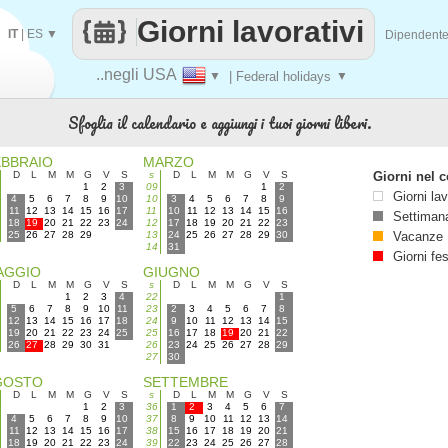
Giorni lavorativi
IT
|
ES
▼
Dipendent
..negli USA
▼
| Federal holidays
▼
Sfoglia il calendario e aggiungi i tuoi giorni liberi.
EBBRAIO
MARZO
D
L
M
M
G
V
S
s
D
L
M
M
G
V
S
Giorni nel c
1
2
3
09
1
2
Giorni lav
4
5
6
7
8
9
10
10
3
4
5
6
7
8
9
11
12
13
14
15
16
17
11
10
11
12
13
14
15
16
Settimana
18
19
20
21
22
23
24
12
17
18
19
20
21
22
23
25
26
27
28
29
13
24
25
26
27
28
29
30
Vacanze
14
31
Giorni fes
AGGIO
GIUGNO
D
L
M
M
G
V
S
s
D
L
M
M
G
V
S
1
2
3
4
22
1
5
6
7
8
9
10
11
23
2
3
4
5
6
7
8
12
13
14
15
16
17
18
24
9
10
11
12
13
14
15
19
20
21
22
23
24
25
25
16
17
18
19
20
21
22
26
27
28
29
30
31
26
23
24
25
26
27
28
29
27
30
GOSTO
SETTEMBRE
D
L
M
M
G
V
S
s
D
L
M
M
G
V
S
1
2
3
36
1
2
3
4
5
6
7
4
5
6
7
8
9
10
37
8
9
10
11
12
13
14
11
12
13
14
15
16
17
38
15
16
17
18
19
20
21
18
19
20
21
22
23
24
39
22
23
24
25
26
27
28