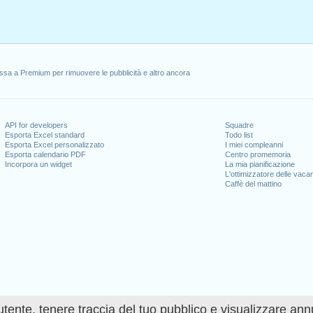
ssa a Premium per rimuovere le pubblicità e altro ancora
API for developers
Squadre
Esporta Excel standard
Todo list
Esporta Excel personalizzato
I miei compleanni
Esporta calendario PDF
Centro promemoria
Incorpora un widget
La mia pianificazione
L'ottimizzatore delle vaca
Caffè del mattino
utente, tenere traccia del tuo pubblico e visualizzare ann