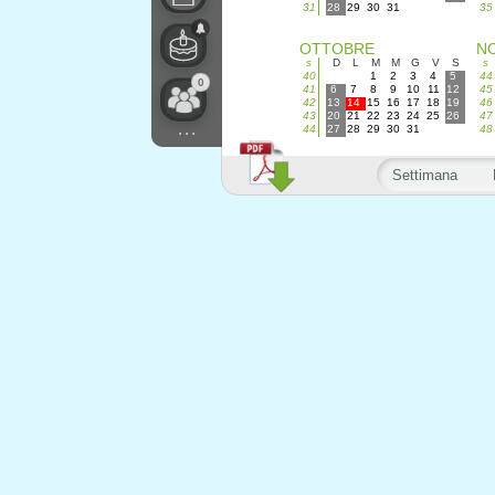
31
28
29
30
31
35
OTTOBRE
N
s
D
L
M
M
G
V
S
s
40
1
2
3
4
5
44
0
41
6
7
8
9
10
11
12
45
42
13
14
15
16
17
18
19
46
43
20
21
22
23
24
25
26
47
...
44
27
28
29
30
31
48
Settimana