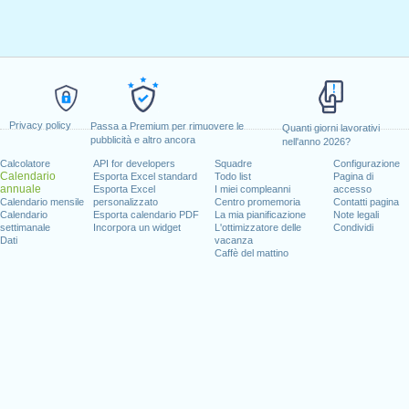
Privacy policy
Passa a Premium per rimuovere le
Quanti giorni lavorativi
pubblicità e altro ancora
nell'anno 2026?
Calcolatore
API for developers
Squadre
Configurazione
Calendario
Esporta Excel standard
Todo list
Pagina di
annuale
Esporta Excel
I miei compleanni
accesso
Calendario mensile
personalizzato
Centro promemoria
Contatti pagina
Calendario
Esporta calendario PDF
La mia pianificazione
Note legali
settimanale
Incorpora un widget
L'ottimizzatore delle
Condividi
Dati
vacanza
Caffè del mattino