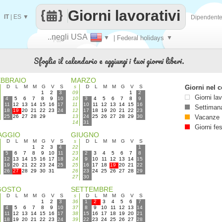
Giorni lavorativi
IT
|
ES
▼
Dipendent
..negli USA
▼
| Federal holidays
▼
Fai
Sfoglia il calendario e aggiungi i tuoi giorni liberi.
contare
EBBRAIO
MARZO
D
L
M
M
G
V
S
s
D
L
M
M
G
V
S
Giorni nel c
1
2
3
09
1
2
Giorni lav
4
5
6
7
8
9
10
10
3
4
5
6
7
8
9
11
12
13
14
15
16
17
11
10
11
12
13
14
15
16
Settimana
18
19
20
21
22
23
24
12
17
18
19
20
21
22
23
25
26
27
28
29
13
24
25
26
27
28
29
30
Vacanze
14
31
Giorni fes
AGGIO
GIUGNO
D
L
M
M
G
V
S
s
D
L
M
M
G
V
S
1
2
3
4
22
1
5
6
7
8
9
10
11
23
2
3
4
5
6
7
8
12
13
14
15
16
17
18
24
9
10
11
12
13
14
15
19
20
21
22
23
24
25
25
16
17
18
19
20
21
22
26
27
28
29
30
31
26
23
24
25
26
27
28
29
27
30
GOSTO
SETTEMBRE
D
L
M
M
G
V
S
s
D
L
M
M
G
V
S
1
2
3
36
1
2
3
4
5
6
7
4
5
6
7
8
9
10
37
8
9
10
11
12
13
14
11
12
13
14
15
16
17
38
15
16
17
18
19
20
21
18
19
20
21
22
23
24
39
22
23
24
25
26
27
28