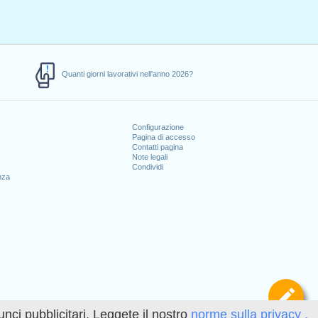
Quanti giorni lavorativi nell'anno 2026?
Configurazione
Pagina di accesso
Contatti pagina
Note legali
Condividi
nza
Def
unci pubblicitari. Leggete il nostro
norme sulla privacy .