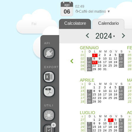
ago
02:49
06
☕
Caffè del mattino ▼
Calcolatore
Calendario
Fai
▼
contare
API
GENNAIO
F
s
D
L
M
M
G
V
S
s
01
1
2
3
4
5
6
05
02
7
8
9
10
11
12
13
06
03
14
15
16
17
18
19
20
07
04
21
22
23
24
25
26
27
08
EXPORT
05
28
29
30
31
09
APRILE
M
s
D
L
M
M
G
V
S
s
14
1
2
3
4
5
6
18
15
7
8
9
10
11
12
13
19
16
14
15
16
17
18
19
20
20
17
21
22
23
24
25
26
27
21
18
28
29
30
22
UTILI
LUGLIO
A
s
D
L
M
M
G
V
S
s
27
1
2
3
4
5
6
31
28
7
8
9
10
11
12
13
32
0
29
14
15
16
17
18
19
20
33
30
21
22
23
24
25
26
27
34