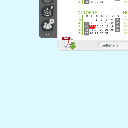
31
28
29
30
31
35
OTTOBRE
N
s
D
L
M
M
G
V
S
s
40
1
2
3
4
5
44
0
41
6
7
8
9
10
11
12
45
42
13
14
15
16
17
18
19
46
43
20
21
22
23
24
25
26
47
...
44
27
28
29
30
31
48
Settimana