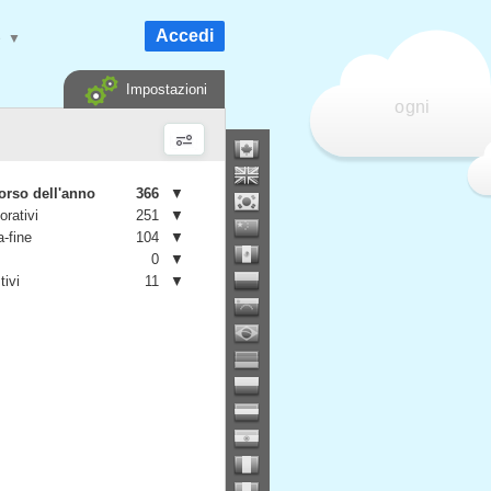
Accedi
e
▼
Impostazioni
ogni
orso dell'anno
366
▼
orativi
251
▼
-fine
104
▼
0
▼
tivi
11
▼