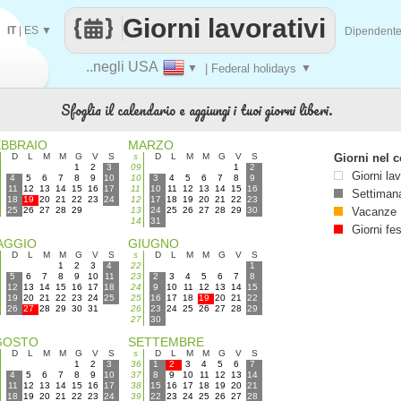
Giorni lavorativi
IT
|
ES
▼
Dipendent
..negli USA
▼
| Federal holidays
▼
Sfoglia il calendario e aggiungi i tuoi giorni liberi.
EBBRAIO
MARZO
D
L
M
M
G
V
S
s
D
L
M
M
G
V
S
Giorni nel c
1
2
3
09
1
2
Giorni lav
4
5
6
7
8
9
10
10
3
4
5
6
7
8
9
11
12
13
14
15
16
17
11
10
11
12
13
14
15
16
Settimana
18
19
20
21
22
23
24
12
17
18
19
20
21
22
23
25
26
27
28
29
13
24
25
26
27
28
29
30
Vacanze
14
31
Giorni fes
AGGIO
GIUGNO
D
L
M
M
G
V
S
s
D
L
M
M
G
V
S
1
2
3
4
22
1
5
6
7
8
9
10
11
23
2
3
4
5
6
7
8
12
13
14
15
16
17
18
24
9
10
11
12
13
14
15
19
20
21
22
23
24
25
25
16
17
18
19
20
21
22
26
27
28
29
30
31
26
23
24
25
26
27
28
29
27
30
GOSTO
SETTEMBRE
D
L
M
M
G
V
S
s
D
L
M
M
G
V
S
1
2
3
36
1
2
3
4
5
6
7
4
5
6
7
8
9
10
37
8
9
10
11
12
13
14
11
12
13
14
15
16
17
38
15
16
17
18
19
20
21
18
19
20
21
22
23
24
39
22
23
24
25
26
27
28