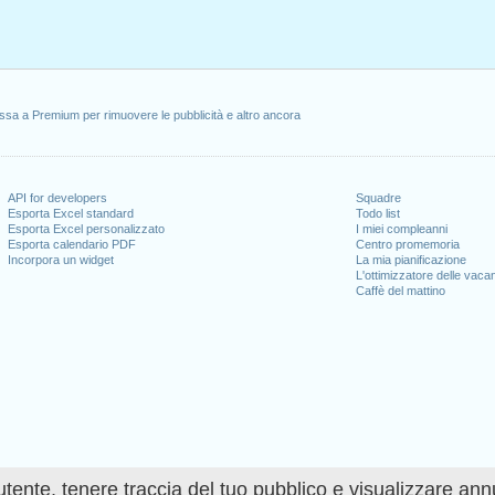
ssa a Premium per rimuovere le pubblicità e altro ancora
API for developers
Squadre
Esporta Excel standard
Todo list
Esporta Excel personalizzato
I miei compleanni
Esporta calendario PDF
Centro promemoria
Incorpora un widget
La mia pianificazione
L'ottimizzatore delle vaca
Caffè del mattino
utente, tenere traccia del tuo pubblico e visualizzare ann