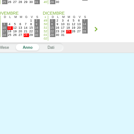
25
26
27
28
29
30
31
40
29
30
OVEMBRE
DICEMBRE
D
L
M
M
G
V
S
s
D
L
M
M
G
V
S
1
2
49
1
2
3
4
5
6
7
3
4
5
6
7
8
9
50
8
9
10
11
12
13
14
10
11
12
13
14
15
16
51
15
16
17
18
19
20
21
17
18
19
20
21
22
23
52
22
23
24
25
26
27
28
24
25
26
27
28
29
30
01
29
30
31
02
Mese
Anno
Dati