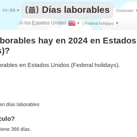
Días laborables
EN
|
ES
▼
Empleado
..in los Estados Unidos
▼
| Federal holidays
▼
Haz
aborables hay en 2024 en Estado
que
s)?
orables en Estados Unidos (Federal holidays).
n días laborables
culo?
iene 366 días.