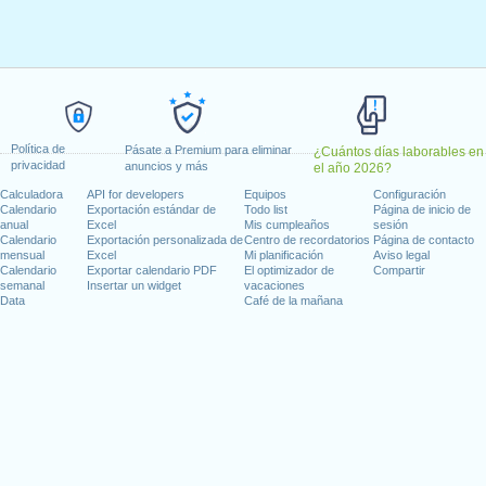
1, 2024
, enero 15, 2024
 febrero 19, 2024
, 2024
dence Day
: miércoles, junio 19, 2024
io 4, 2024
2, 2024
Política de
Pásate a Premium para eliminar
¿Cuántos días laborables en
 14, 2024
privacidad
anuncios y más
el año 2026?
e 11, 2024
Calculadora
API for developers
Equipos
Configuración
mbre 28, 2024
Calendario
Exportación estándar de
Todo list
Página de inicio de
anual
Excel
Mis cumpleaños
sesión
bre 25, 2024
Calendario
Exportación personalizada de
Centro de recordatorios
Página de contacto
mensual
Excel
Mi planificación
Aviso legal
Calendario
Exportar calendario PDF
El optimizador de
Compartir
semanal
Insertar un widget
vacaciones
Data
Café de la mañana
días laborables para 2024
n 2023 in Estados Unidos (Federal holidays)?
n 2025 in Estados Unidos (Federal holidays)?